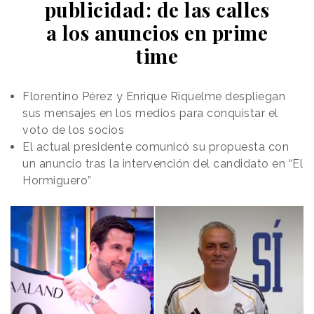
publicidad: de las calles
La propuesta parte de una infraestructura ya
a los anuncios en prime
presente en miles de negocios del país. En lugar de
time
crear un nuevo canal de atención, BCP ha
incorporado una función de emergencia a los
terminales de pago utilizados diariamente por
Florentino Pérez y Enrique Riquelme despliegan
comercios de proximidad, convirtiéndolos en una red
sus mensajes en los medios para conquistar el
descentralizada de respuesta ante
el robo de
voto de los socios
teléfonos.
El actual presidente comunicó su propuesta con
un anuncio tras la intervención del candidato en “El
Hormiguero”