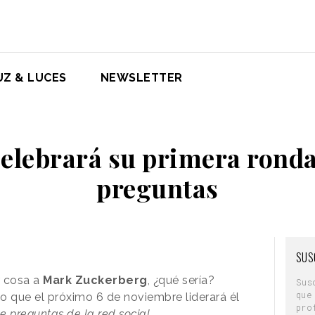
UZ & LUCES
NEWSLETTER
elebrará su primera ronda
preguntas
SUS
r cosa a
Mark Zuckerberg
, ¿qué sería?
Sus
que
 que el próximo 6 de noviembre liderará él
pro
e preguntas de la red social.