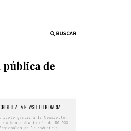
BUSCAR
 pública de
CRÍBETE A LA NEWSLETTER DIARIA
críbete gratis a la Newsletter
 reciben a diario más de 50.000
fesionales de la industria.