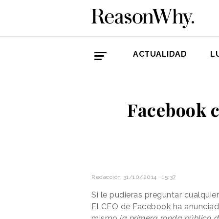
ACTUALIDAD
L
Facebook c
Redacción
31/10/2014 · 15:37
Si le pudieras preguntar cualquie
El CEO de Facebook ha anunciado
mismo
la primera ronda pública d