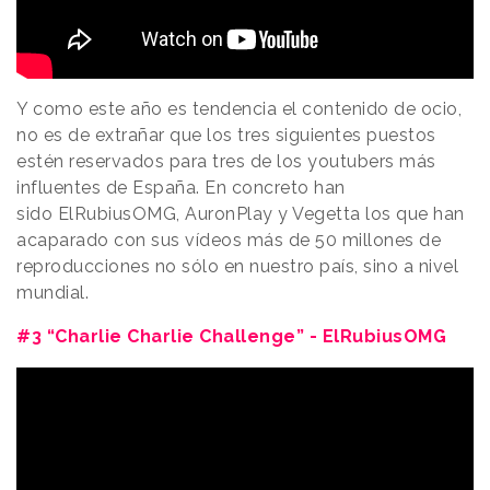
Y como este año es tendencia el contenido de ocio,
no es de extrañar que los tres siguientes puestos
estén reservados para tres de los youtubers más
influentes de España. En concreto han
sido ElRubiusOMG, AuronPlay y Vegetta los que han
acaparado con sus vídeos más de 50 millones de
reproducciones no sólo en nuestro país, sino a nivel
mundial.
#3 “Charlie Charlie Challenge” - ElRubiusOMG