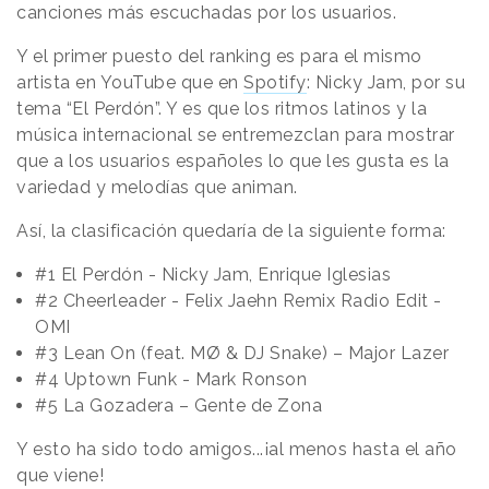
canciones más escuchadas por los usuarios.
Y el primer puesto del ranking es para el mismo
artista en YouTube que en
Spotify
: Nicky Jam, por su
tema “El Perdón”. Y es que los ritmos latinos y la
música internacional se entremezclan para mostrar
que a los usuarios españoles lo que les gusta es la
variedad y melodías que animan.
Así, la clasificación quedaría de la siguiente forma:
#1 El Perdón - Nicky Jam, Enrique Iglesias
#2
Cheerleader - Felix Jaehn Remix Radio Edit -
OMI
#3
Lean On (feat. MØ & DJ Snake) – Major Lazer
#4
Uptown Funk - Mark Ronson
#5
La Gozadera – Gente de Zona
Y esto ha sido todo amigos...¡al menos hasta el año
que viene!