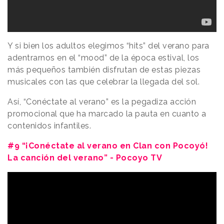
Y si bien los adultos elegimos “hits” del verano para
adentrarnos en el “mood” de la época estival, los
más pequeños también disfrutan de estas piezas
musicales con las que celebrar la llegada del sol.
Así, “Conéctate al verano” es la pegadiza acción
promocional que ha marcado la pauta en cuanto a
contenidos infantiles.
#9 “¡Conéctate al verano en Clan con Pocoyó!
La canción del verano” - Pocoyo TV