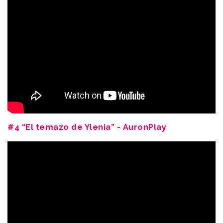
#4 “El temazo de Ylenia” - AuronPlay