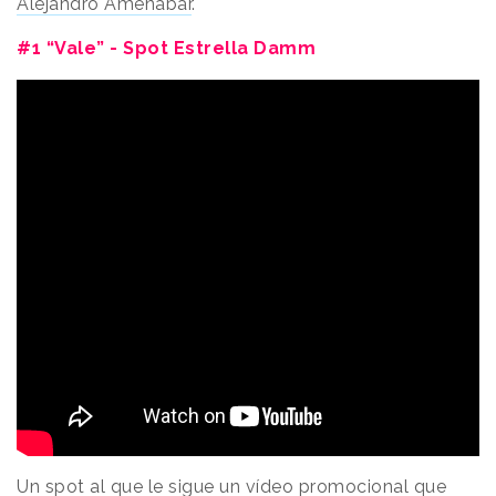
Alejandro Amenábar
.
#1 “Vale” - Spot Estrella Damm
Un spot al que le sigue un vídeo promocional que