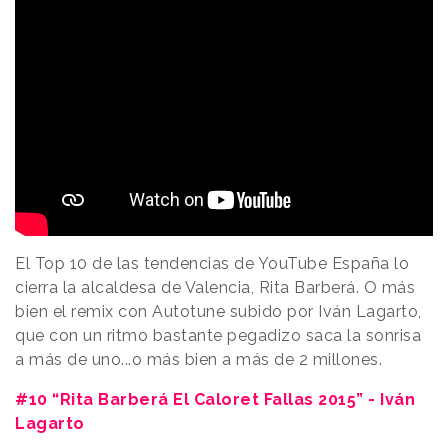
El Top 10 de las tendencias de YouTube España lo
cierra la alcaldesa de Valencia, Rita Barberá. O más
bien el remix con Autotune subido por Iván Lagarto,
que con un ritmo bastante pegadizo saca la sonrisa
a más de uno...o más bien a más de 2 millones.
#10 “Rita Barberá El Caloret Fallas 2015” - Iván
Lagarto