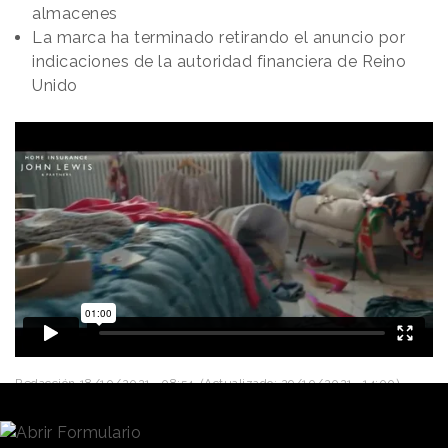
almacenes
La marca ha terminado retirando el anuncio por
indicaciones de la autoridad financiera de Reino
Unido
Redacción
18/10/2021 · 08:54
(Actualizado: 29/10/2021 · 14:00)
Ofrecer mayor flexibilidad y opciones para sus
clientes. Esa es la idea que
John Lewis
,
la compañía