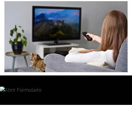
Redacción
18/05/2020 · 10:03
Muchas marcas y empresas han decidido recortar
sus
presupuestos en marketing
ante la crisis
económica del Covid-19. No obstante, las audiencias
han vivido su repunte más notorio en los últimos
años, con un tiempo
promedio diario de
visionado
por individuo que supera las cinco horas.