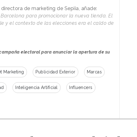
, directora de marketing de Sepiia, añade:
Barcelona para promocionar la nueva tienda. El
e y el contexto de las elecciones era el caldo de
 campaña electoral para anunciar la apertura de su
et Marketing
Publicidad Exterior
Marcas
ad
Inteligencia Artificial
Influencers