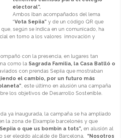
electoral”.
Ambos iban acompañados del lema
“
Vota Sepiia”
y de un código QR que
 que, según se indica en un comunicado, ha
icial en torno a los valores innovación y
acompañó con la presencia, en lugares tan
ona como la
Sagrada Familia, la Casa Batlló o
aviados con prendas Sepiia que mostraban
jiendo el cambio, por un futuro más
planeta”
, este último en alusión una campaña
bre los objetivos de Desarrollo Sostenible.
nda ya inaugurada, la campaña se ha ampliado
en la zona de Eixample barcelonés y que
Sepiia o que us bombin a tots”,
en alusión al
o ser elegido alcalde de Barcelona,
“Nosotros