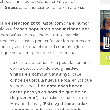
el país han sido la palanca creativa de la
til
Sepiia
está anunciando la apertura de
su
cia
Generación 2030
(
G30)
, combina el humor
sivos a
frases populares pronunciadas por
campañas-, con el uso de la inteligencia
misma, en este caso para enfatizar los valores de
brica y vende ropa elaborada con un tejido
a que no se arruga y repele las manchas.
V
La campaña comenzó la pasada semana
con la colocación de
dos grandes
vinilos en Rambla Catalunya
, calle
donde se ubica la nueva tienda, en los que
se podía leer: “
Los catalanes hacen
cosas pero ya es hora de que dejen
de planchar”,
en alusión a una frase de
Mariano Rajoy, y “
Este 23-J toca sudar;
tenemos camisas para el colegio