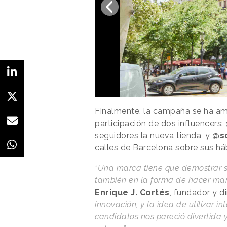
Finalmente, la campaña se ha amp
participación de dos influencers:
seguidores la nueva tienda, y
@s
calles de Barcelona sobre sus h
“Una marca tiene que demostrar su
también en la forma de hacer mar
Enrique J. Cortés
, fundador y d
innovación, y la idea de utilizar in
candidatos nos pareció divertida