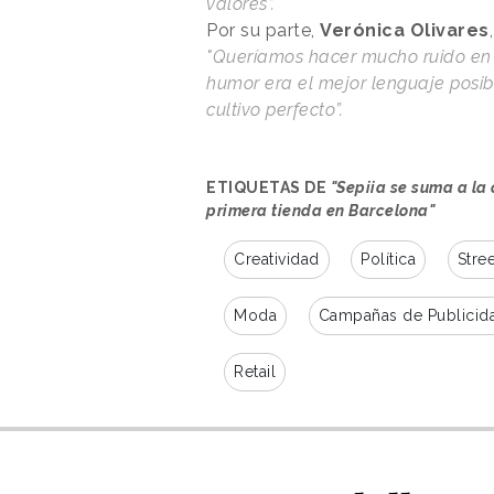
valores”.
Por su parte,
Verónica Olivares
"Queríamos hacer mucho ruido en 
humor era el mejor lenguaje posibl
cultivo perfecto”.
ETIQUETAS DE
"Sepiia se suma a la
primera tienda en Barcelona"
Creatividad
Política
Stre
Moda
Campañas de Publicid
Retail