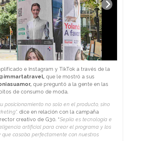
lificado e Instagram y TikTok a través de la
@immartatravel,
que le mostró a sus
oniasuamor,
que preguntó a la gente en las
ábitos de consumo de moda.
 posicionamiento no solo en el producto, sino
keting”,
dice en relación con la campaña
irector creativo de G30. “
Sepiia es tecnología e
teligencia artificial para crear el programa y los
 y que casaba perfectamente con nuestros