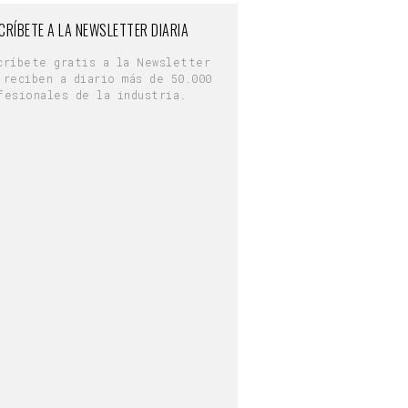
CRÍBETE A LA NEWSLETTER DIARIA
críbete gratis a la Newsletter
 reciben a diario más de 50.000
fesionales de la industria.