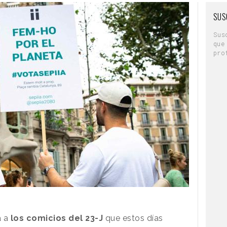
SUS
Sus
que
pro
a a
los comicios del 23-J
que estos días