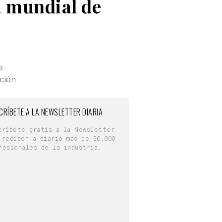
a mundial de
e
ción
CRÍBETE A LA NEWSLETTER DIARIA
críbete gratis a la Newsletter
 reciben a diario más de 50.000
fesionales de la industria.