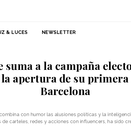
UZ & LUCES
NEWSLETTER
e suma a la campaña elect
la apertura de su primera
Barcelona
mbina con humor las alusiones políticas y la inteligencia 
 de carteles, redes y acciones con influencers, ha sido c