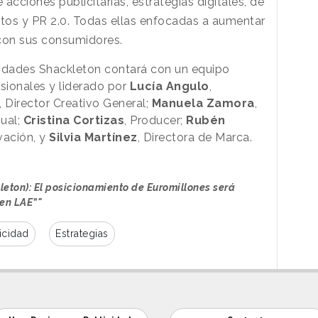
acciones publicitarias, estrategias digitales, de
tos y PR 2.0. Todas ellas enfocadas a aumentar
con sus consumidores.
sidades Shackleton contará con un equipo
sionales y liderado por
Lucía Angulo
,
, Director Creativo General;
Manuela Zamora
,
ual;
Cristina Cortizas
, Producer;
Rubén
ovación, y
Silvia Martínez
, Directora de Marca.
leton): El posicionamiento de Euromillones será
 en LAE”"
icidad
Estrategias