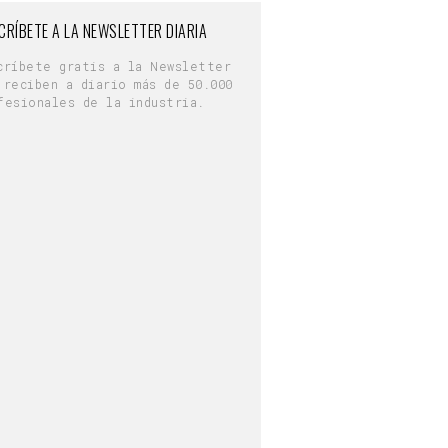
CRÍBETE A LA NEWSLETTER DIARIA
críbete gratis a la Newsletter
 reciben a diario más de 50.000
fesionales de la industria.