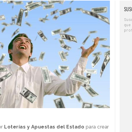
SUS
Sus
que
pro
or
Loterías y Apuestas del Estado
para crear