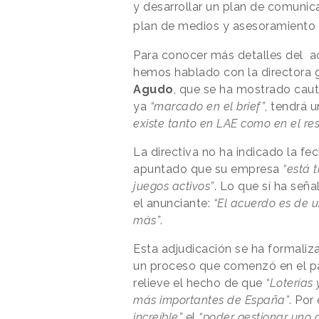
y desarrollar un plan de comunica
plan de medios y asesoramiento 
Para conocer más detalles del a
hemos hablado con la directora g
Agudo
, que se ha mostrado caut
ya
“marcado en el brief”
, tendrá 
existe tanto en LAE como en el re
La directiva no ha indicado la f
apuntado que su empresa
“está 
juegos activos”
. Lo que sí ha señ
el anunciante:
“El acuerdo es de 
más”
.
Esta adjudicación se ha formaliz
un proceso que comenzó en el pa
relieve el hecho de que
“Loterías
más importantes de España”
. Por
increíble”
el
“poder gestionar uno d