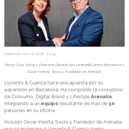
Redacción
25/06/2018 · 10:45
María Cura, Socia y Directora General de Llorente&Cuenca Barcelona y
Oscar Iniesta, Socio y Fundador de Arenalia
Llorente & Cuenca
hace una apuesta por su
expansión en Barcelona. Ha comprado la consultora
de Consumo, Digital Brand y Lifestyle
Arenalia
integrando a un
equipo
resultante de más de
50
personas en su oficina.
Incluido Oscar Iniesta, Socio y Fundador de Arenalia,
que se incorpora a Llorente & Cuenca como