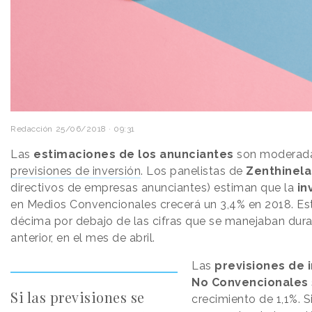
Redacción
25/06/2018 · 09:31
Las
estimaciones de los anunciantes
son moderada
previsiones de inversión
. Los panelistas de
Zenthinela
directivos de empresas anunciantes) estiman que la
in
en Medios Convencionales crecerá un 3,4% en 2018. Es
décima por debajo de las cifras que se manejaban dura
anterior, en el mes de abril.
Las
previsiones de 
No Convencionales
Si las previsiones se
crecimiento de 1,1%. 