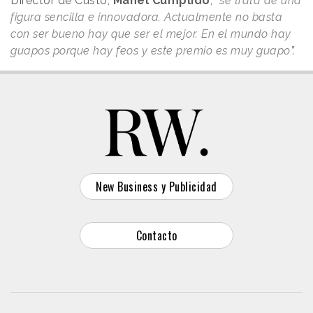
Director de Custo,
Manel Cumplido
,
“
se trata de una
figura sencilla e innovadora. Actualmente no basta
con ser bueno hay que ser el mejor. En el mundo hay
guapos porque hay feos y este premio es muy guapo
”.
New Business y Publicidad
Contacto