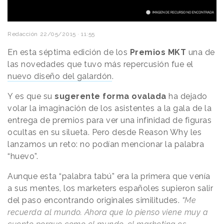
Redacción
22/05/2015 · 11:55
En esta séptima edición de los
Premios MKT
una de
las novedades que tuvo más repercusión fue el
nuevo diseño del galardón
.
Y es que su
sugerente forma ovalada
ha dejado
volar la imaginación de los asistentes a la gala de la
entrega de premios para ver una infinidad de figuras
ocultas en su silueta. Pero desde Reason Why les
lanzamos un reto: no podían mencionar la palabra
“huevo”.
Aunque esta “palabra tabú” era la primera que venía
a sus mentes, los marketers españoles supieron salir
del paso encontrando originales similitudes.
“
Me
recuerda al mundo. Ahora que lo pienso viene muy a