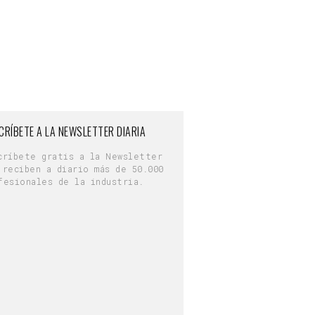
CRÍBETE A LA NEWSLETTER DIARIA
críbete gratis a la Newsletter
 reciben a diario más de 50.000
fesionales de la industria.