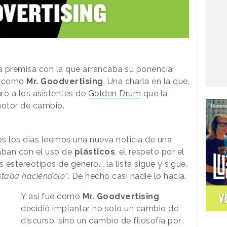
a premisa con la que arrancaba su ponencia
o como
Mr. Goodvertising
. Una charla en la que,
ro a los asistentes de
Golden Drum
que la
motor de cambio.
s los días leemos una nueva noticia de una
caban con el uso de
plásticos
, el respeto por el
s estereotipos de género
... la lista sigue y sigue.
staba haciéndolo”
. De hecho casi nadie lo hacía.
V
Y así fue como
Mr. Goodvertising
decidió implantar no solo un cambio de
discurso, sino un cambio de filosofía por