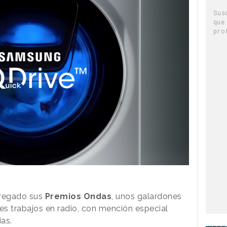
Sus
que
pro
tregado sus
Premios Ondas
, unos galardones
s trabajos en radio, con mención especial
ias.