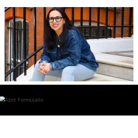
Redacción
13/05/2021 · 14:56
(Actualizado: 17/05/2021 · 12:25)
Chaka Sobhani
, quien hasta ahora ejercía como
Chief Creative Officer de Leo Burnett Londres, ha
sido designada como nueva Global Chief Creative
Officer de
Leo Burnett
Worldwide
. Sustituirá en el
cargo a Liz Taylor, que deja la agencia tras dos años
en el puesto para asumir el puesto de Global Chief