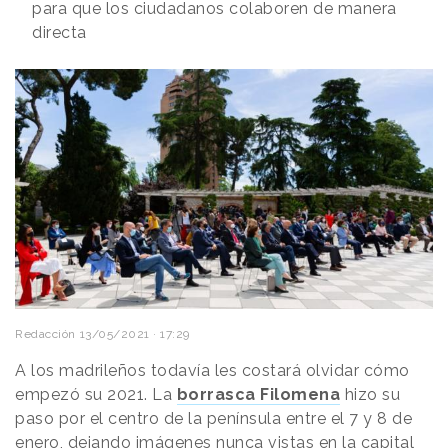
para que los ciudadanos colaboren de manera
directa
Redacción
13/05/2021 · 17:29
A los madrileños todavía les costará olvidar cómo
empezó su 2021. La
borrasca Filomena
hizo su
paso por el centro de la península entre el 7 y 8 de
enero, dejando imágenes nunca vistas en la capital