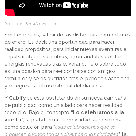
Redacción
18/09/2023 · 11:35
Septiembre es, salvando las distancias, como el mes
de enero. Es decir, una oportunidad para hacer
realidad propósitos, para iniciar nuevas aventuras e
impulsar algunos cambios, afrontándolos con las
energías renovadas tras el verano. Pero sobre todo
es una ocasión para reencontrarse con amigos,
familiares y seres queridos tras el periodo vacacional
y el regreso al ritmo habitual del día a día.
Y
Cabify
se está postulando en su nueva campaña
de publicidad como un aliado para hacer realidad
todo ello. Bajo el concepto
“Lo celebramos a la
vuelta”,
la plataforma de movilidad se posiciona
como solución para “
esas celebraciones que se
producen cuando todos volvemos a las ciudades
”, tal