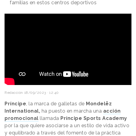
familias en estos centros deportivos
Redacción
18/09/2023 · 12:40
Príncipe
, la marca de galletas de
Mondelēz
International,
ha puesto en marcha una
acción
promocional
llamada
Príncipe Sports Academy
por la que quiere asociarse a un estilo de vida activo
y equilibrado a través del fomento de la práctica