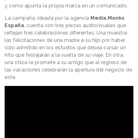
y como apunta la propia marca en un comunicado.
La campaña, ideada por la agencia
Media.Monks
España
, cuenta con tres piezas audiovisuales que
reflejan tres celebraciones diferentes. Una muestra
las felicitaciones de una madre a su hijo por haber
sido admitido en los estudios que desea cursar, un
hito que festejarán a la vuelta de su viaje. En otra,
una chica le promete a su amigo que al regreso de
las vacaciones celebrarán la apertura del negocio de
este.