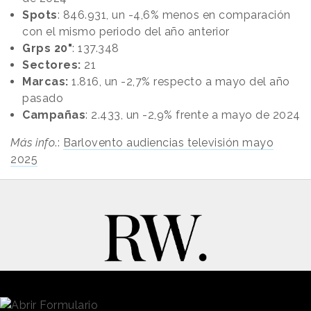
Spots
: 846.931, un -4,6% menos en comparación
con el mismo periodo del año anterior
Grps 20"
: 137.348
Sectores:
21
Marcas:
1.816, un -2,7% respecto a mayo del año
pasado
Campañas
: 2.433, un -2,9% frente a mayo de 2024
Más info
.:
Barlovento audiencias televisión mayo
2025
New Business y Publicidad