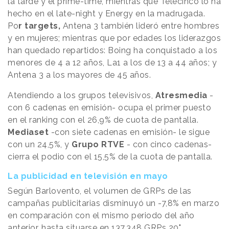
la tarde y el prime-time, mientras que Telecinco lo ha
hecho en el late-night y Energy en la madrugada.
Po
r targets,
Antena 3 también lideró entre hombres
y en mujeres; mientras que por edades los liderazgos
han quedado repartidos: Boing ha conquistado a los
menores de 4 a 12 años, La1 a los de 13 a 44 años; y
Antena 3 a los mayores de 45 años.
Atendiendo a los grupos televisivos,
Atresmedia
-
con 6 cadenas en emisión- ocupa el primer puesto
en el ranking con el 26,9% de cuota de pantalla.
Mediaset
-con siete cadenas en emisión- le sigue
con un 24,5%, y
Grupo RTVE
- con cinco cadenas-
cierra el podio con el 15,5% de la cuota de pantalla.
La publicidad en televisión en mayo
Según Barlovento, el volumen de GRPs de las
campañas publicitarias disminuyó un -7,8% en marzo
en comparación con el mismo periodo del año
anterior, hasta situarse en 137.348 GRPs 20".