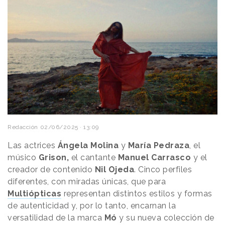
Redacción
02/06/2025 · 13:09
Las actrices
Ángela Molina
y
María Pedraza
, el
músico
Grison,
el cantante
Manuel Carrasco
y el
creador de contenido
Nil Ojeda
. Cinco perfiles
diferentes, con miradas únicas, que para
Multiópticas
representan distintos estilos y formas
de autenticidad y, por lo tanto, encarnan la
versatilidad de la marca
Mó
y su nueva colección de