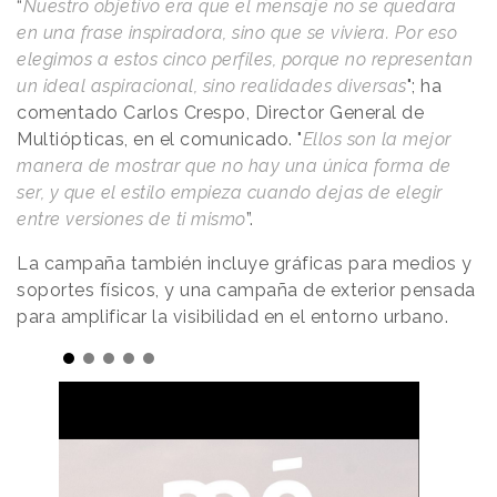
“
Nuestro objetivo era que el mensaje no se quedara
en una frase inspiradora, sino que se viviera. Por eso
elegimos a estos cinco perfiles, porque no representan
un ideal aspiracional, sino realidades diversas
"; ha
comentado Carlos Crespo, Director General de
Multiópticas, en el comunicado. "
Ellos son la mejor
manera de mostrar que no hay una única forma de
ser, y que el estilo empieza cuando dejas de elegir
entre versiones de ti mismo
”.
La campaña también incluye gráficas para medios y
soportes físicos, y una campaña de exterior pensada
para amplificar la visibilidad en el entorno urbano.