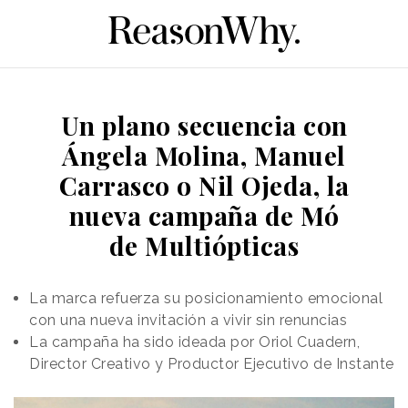
Un plano secuencia con
Ángela Molina, Manuel
Carrasco o Nil Ojeda, la
nueva campaña de Mó
de Multiópticas
La marca refuerza su posicionamiento emocional
con una nueva invitación a vivir sin renuncias
La campaña ha sido ideada por Oriol Cuadern,
Director Creativo y Productor Ejecutivo de Instante