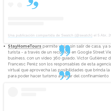
Una publicación compartida de Swatch (@swatch)
el
5 Abr, 202
StayHomeTours
permite viajar sin salir de casa, ya 
turista - a través de un recorrido en Google Street Vi
business, con un vídeo 360 guiado. Víctor Gutiérrez 
Francesc Peréz son los responsables de esta agencia
virtual que aprovecha las posibilidades que brinda la
para poder hacer turismo a pesar del confinamiento