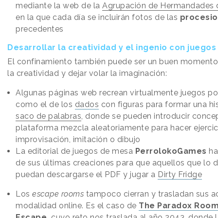
mediante la web de la
Agrupación de Hermandades 
en la que cada día se incluirán fotos de las
procesi
precedentes
Desarrollar la creatividad y el ingenio con juegos
El confinamiento también puede ser un buen momento p
la creatividad y dejar volar la imaginación:
Algunas páginas web recrean virtualmente juegos po
como el de los
dados
con figuras para formar una hist
saco de palabras
, donde se pueden introducir conce
plataforma mezcla aleatoriamente para hacer ejercic
improvisación, imitación o dibujo
La editorial de juegos de mesa
PerrolokoGames
ha
de sus últimas creaciones para que aquellos que lo 
puedan descargarse el PDF y jugar a
Dirty Fridge
Los
escape rooms
tampoco cierran y trasladan sus ace
modalidad online. Es el caso de
The Paradox Roo
Escape,
cuyo reto nos traslada al año 2043, donde