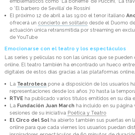
emblemáticos como ‘La bohème' de Puccini, ‘La travi
o 'El barbero de Sevilla’ de Rossini
El próximo 12 de abril a las 19:00 el tenor italiano
And
ofrecerá un
concierto en solitario
desde el Duomo de 
actuación única retransmitida por streaming en exclu
de YouTube
Emocionarse con el teatro y los espectáculos
Las series y películas no son las únicas que se pueden 
online. El teatro también ha encontrado un hueco entre
digitales de estos días gracias a las plataformas online
La
Teatroteca
pone a disposición de los usuarios h
representaciones desde los años 70 hasta la tempo
RTVE
ha publicado varios títulos emitidos en su día 
La
Fundación Juan March
ha incluido en su página
sesiones de su iniciativa
Poética y Teatro
El Circo del Sol
ha abierto también sus puertas en 
online para que cada viernes los usuarios puedan dis
inspiradores espectáculos de 60 minutos de duración