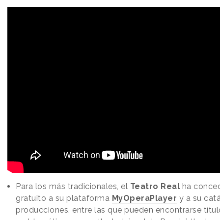
Para los más tradicionales, el
Teatro Real
ha conce
gratuito a su plataforma
MyOperaPlayer
y a su cat
producciones, entre las que pueden encontrarse títul