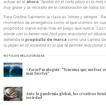
actuar en el
ahora
:
“Ayudar en el corto plazo es lo más 
muy grave y se necesita de la colaboración de todos los
Para Cristina Salmerón la clave es
“ahora y siempre”
. R
momentos de emergencia como el que vivimos, es cua
propósitos claros están más en juego que nunca:
“Las 
dónde van lo tienen más fácil para reaccionar en situacio
defienda el
propósito de marca
como una carrera de
tu papel en la sociedad es lo que te permite reaccionar 
NOTICIAS RELACIONADAS
#PararParaSeguir: "Tenemos que surfear est
más fuertes"
Ante la pandemia global, los creativos tien
sociedad