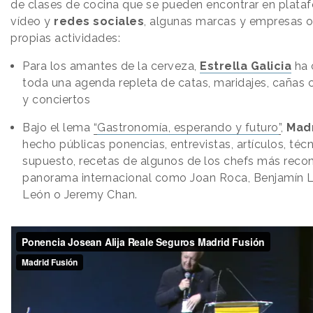
de clases de cocina que se pueden encontrar en plata
vídeo y
redes sociales
, algunas marcas y empresas o
propias actividades:
Para los amantes de la cerveza,
Estrella Galicia
ha 
toda una agenda repleta de catas, maridajes, cañas
y conciertos
Bajo el lema
“
Gastronomía, esperando y futuro
”
,
Madr
hecho públicas ponencias, entrevistas, artículos, técn
supuesto, recetas de algunos de los chefs más reco
panorama internacional como Joan Roca, Benjamín L
León o Jeremy Chan.