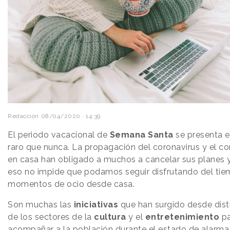
Redacción
08/04/2020 · 14:39
El periodo vacacional de
Semana Santa
se presenta 
raro que nunca. La propagación del coronavirus y el c
en casa han obligado a muchos a cancelar sus planes y 
eso no impide que podamos seguir disfrutando del tiem
momentos de ocio desde casa.
Son muchas las
iniciativas
que han surgido desde dist
de los sectores de la
cultura
y el
entretenimiento
pa
acompañar a la población durante el estado de alarma. 