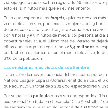
videojuegos o radio, se han registrado 26 minutos por p
esto es, 2 minutos más que en el mes anterior.
En lo que respecta a los
targets
,
quienes dedican más t
ver la televisión son, por sexo, las mujeres, con 3 horas
de promedio diario; y por franjas de edad, los mayores
con 5 horas y 53 minutos de media por persona al día. 
cobertura televisiva, el último mes del verano ha deja
cifras que en agosto, registrando
26,4 millones
de esp
contactaron diariamente con el medio televisivo, lo qu
67,6 de la población.
Las emisiones más vistas de septiembre
La emisión de mayor audiencia del mes corresponde a 
Nations League: España-Ucrania”, emitido en La 1 el 6 
que acumuló un total de 3.282.000 espectadores y un 
Por su parte, la
película
más vista corresponde a “Un 
excepcional”, emitida en el espacio “Cine 5 Estrellas” de
de septiembre, que acumuló un total de 2.155.000 esp