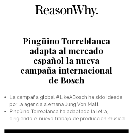
Pingüino Torreblanca
adapta al mercado
español la nueva
campaña internacional
de Bosch
La campaña global #LikeABosch ha sido ideada
por la agencia alemana Jung Von Matt
Pingüino Torreblanca ha adaptado la letra,
dirigiendo el nuevo trabajo de producción musical