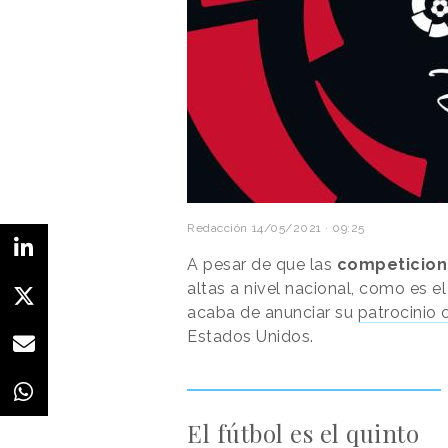
Redacción
14/05/2021 · 09:25
A pesar de que las
competicio
altas a nivel nacional, como es e
acaba de anunciar su
patrocinio
Estados Unidos.
El fútbol es el quinto