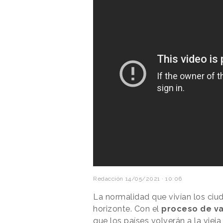
Redacción
14/05/2021 · 10:06
La normalidad que vivían los ci
horizonte. Con el
proceso de v
que los países volverán a la viej