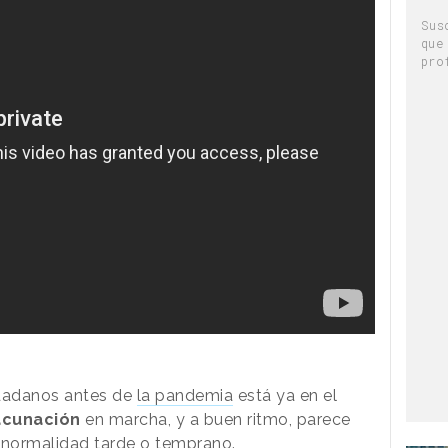
Sus
que
pro
udadanos antes de
la pandemia
está ya en el
acunación
en marcha, y a buen ritmo, parece
a normalidad tarde o temprano.