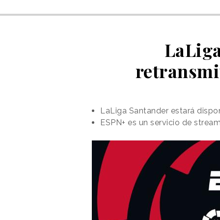
LaLiga
retransmi
LaLiga Santander estará dispo
ESPN+ es un servicio de stream