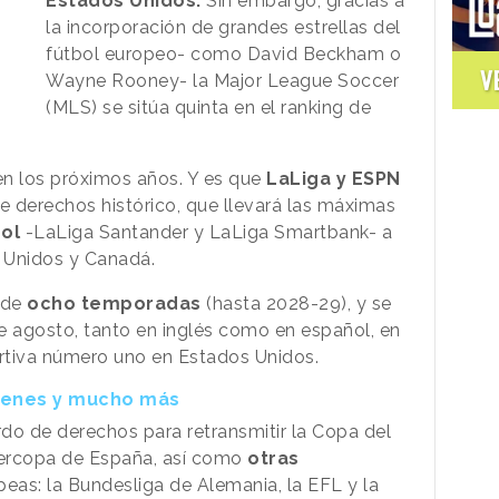
Estados Unidos.
Sin embargo, gracias a
la incorporación de grandes estrellas del
fútbol europeo- como David Beckham o
V
Wayne Rooney- la
Major League Soccer
(MLS) se sitúa quinta en el ranking de
n los próximos años. Y es que
LaLiga y ESPN
 derechos histórico, que llevará las máximas
ol
-LaLiga Santander y LaLiga Smartbank- a
 Unidos y Canadá.
 de
ocho temporadas
(hasta 2028-29), y se
de agosto, tanto en inglés como en español, en
rtiva número uno en Estados Unidos.
menes y mucho más
do de derechos para retransmitir la
Copa del
upercopa de España, así como
otras
peas: la Bundesliga de Alemania, la EFL y la