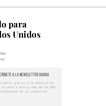
do para
dos Unidos
adas
dos
CRÍBETE A LA NEWSLETTER DIARIA
críbete gratis a la Newsletter
 reciben a diario más de 50.000
fesionales de la industria.