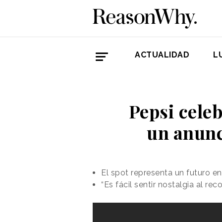
ACTUALIDAD
L
Pepsi cele
un anunc
El spot representa un futuro 
“Es fácil sentir nostalgia al re