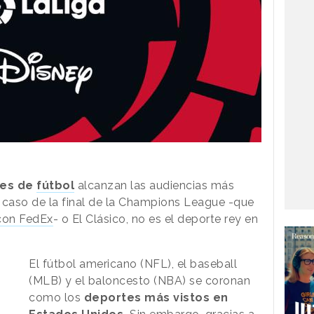
nes de
fútbol
alcanzan las audiencias más
l caso de la final de la Champions League -que
 con FedEx
- o El Clásico, no es el deporte rey en
El fútbol americano (NFL), el baseball
(MLB) y el baloncesto (NBA) se coronan
como los
deportes más vistos en