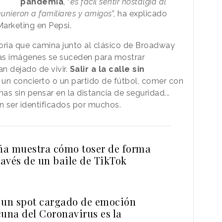
pandemia
, “
es fácil sentir nostalgia al
eunieron a familiares y amigos
”, ha explicado
arketing en Pepsi.
oria que camina junto al clásico de Broadway
as imágenes se suceden para mostrar
 dejado de vivir.
Salir a la calle sin
n un concierto o un partido de fútbol, comer con
as sin pensar en la distancia de seguridad...
 ser identificados por muchos.
a muestra cómo toser de forma
ravés de un baile de TikTok
 un spot cargado de emoción
cuna del Coronavirus es la