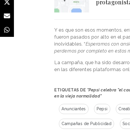
protagonist
Y es que son esos momentos, en
fueron pasados por alto en el pa
inolvidables. “
Esperamos con ansi
perdernos por completo en estos
La campaña, que ha sido desarro
en las diferentes plataformas onli
ETIQUETAS DE
"Pepsi celebra "el c
en la vieja normalidad"
Anunciantes
Pepsi
Creat
Campañas de Publicidad
Soc