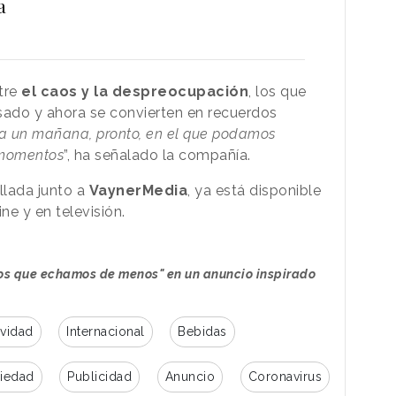
a
tre
el caos y la despreocupación
, los que
sado y ahora se convierten en recuerdos
a un mañana, pronto, en el que podamos
 momentos
”, ha señalado la compañía.
llada junto a
VaynerMedia
, ya está disponible
ne y en televisión.
aos que echamos de menos" en un anuncio inspirado
ividad
Internacional
Bebidas
iedad
Publicidad
Anuncio
Coronavirus