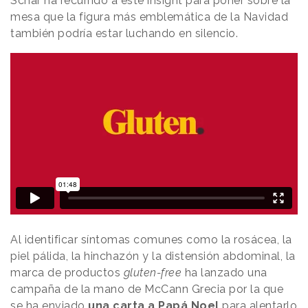
Schär ha recurrido a este insight para poner sobre la
mesa que la figura más emblemática de la Navidad
también podría estar luchando en silencio.
Al identificar síntomas comunes como la rosácea, la
piel pálida, la hinchazón y la distensión abdominal, la
marca de productos
gluten-free
ha lanzado una
campaña de la mano de McCann Grecia por la que
se ha enviado
una carta a Papá Noel
para alentarlo