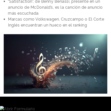
"Satisfaction", de Benny Benassi, presente en un
anuncio de McDonald’s, es la canción de anuncio
más escuchada
Marcas como Volkswagen, Cruzcampo o El Corte
Inglés encuentran un hueco en el ranking
Redacción
23/12/2024 · 09:00
Poner en valor el carácter icónico y el legado del