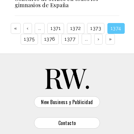
gimnasios de España
«
‹
...
1371
1372
1373
1374
1375
1376
1377
...
›
»
New Business y Publicidad
Contacto