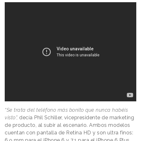
“Se trata del teléfono más bonito que nunca habéis
visto”,
decía Phil Schiller, vicepresidente de marketing
de producto, al subir al escenario. Ambos modelos
cuentan con pantalla de Retina HD y son ultra finos:
6,9 mm para el iPhone 6 y 7,1 para el iPhone 6 Plus.