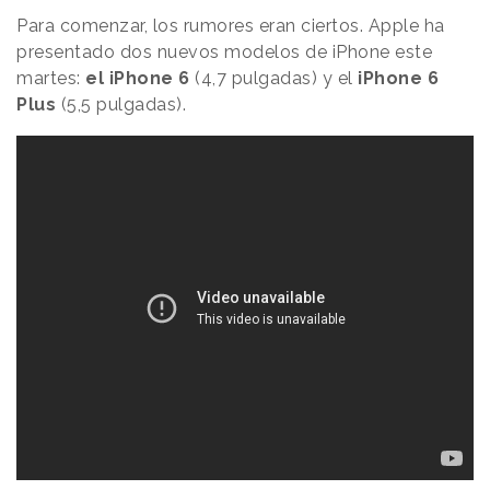
Para comenzar, los rumores eran ciertos. Apple ha
presentado dos nuevos modelos de iPhone este
martes:
el iPhone 6
(4,7 pulgadas) y el
iPhone 6
Plus
(5,5 pulgadas).