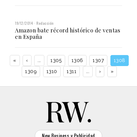
19/12/2014
Redacción
Amazon bate récord histórico de ventas
en España
«
‹
...
1305
1306
1307
1308
1309
1310
1311
...
›
»
New Business y Publicidad