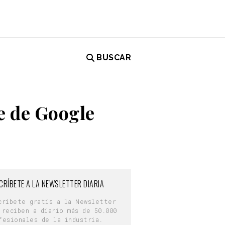
BUSCAR
e de Google
CRÍBETE A LA NEWSLETTER DIARIA
críbete gratis a la Newsletter
 reciben a diario más de 50.000
fesionales de la industria.