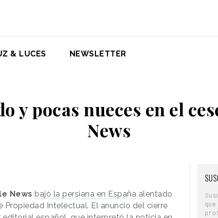
UZ & LUCES
NEWSLETTER
o y pocas nueces en el ces
News
SUS
le News
bajó la persiana en España
alentado
Sus
que
 Propiedad Intelectual. El anuncio del cierre
pro
editorial español, que interpretó la noticia en