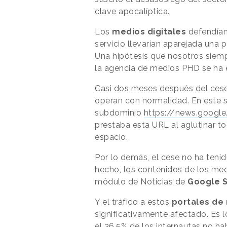
clave apocalíptica.
Los
medios digitales
defendían 
servicio llevarían aparejada una pé
Una hipótesis que nosotros siemp
la agencia de medios PHD se ha 
Casi dos meses después del cese
operan con normalidad. En este s
subdominio
https://news.google
prestaba esta URL al aglutinar t
espacio.
Por lo demás, el cese no ha teni
hecho, los contenidos de los me
módulo de Noticias de
Google 
Y el tráfico a estos
portales de 
significativamente afectado. Es 
el 36,5% de los internautas no ha