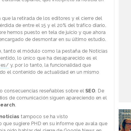
que la retirada de los editores y el cierre del
rdida de entre el 15 y el 20% del tráfico diario.
re hemos puesto en tela de juicio y que ahora
encargado de desmontar en su último estudio.
, tanto el módulo como la pestaña de Noticias
entido, lo único que ha desaparecido es el
.es/
y, por lo tanto, la funcionalidad que
odo el contenido de actualidad en un mismo
do consecuencias reseñables sobre el
SEO
. De
dios de comunicación siguen apareciendo en el
Search
.
noticias
tampoco se ha visto
lo que sugiere PHD en su informe que avala que
bía oído hablar del cierre de Google News en