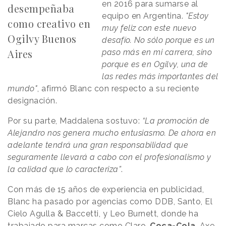
en 2016 para sumarse al
desempeñaba
equipo en Argentina.
"Estoy
como creativo en
muy feliz con este nuevo
Ogilvy Buenos
desafío. No sólo porque es un
Aires
paso más en mi carrera, sino
porque es en Ogilvy, una de
las redes más importantes del
mundo"
, afirmó Blanc con respecto a su reciente
designación.
Por su parte, Maddalena sostuvo:
“La promoción de
Alejandro nos genera mucho entusiasmo. De ahora en
adelante tendrá una gran responsabilidad que
seguramente llevará a cabo con el profesionalismo y
la calidad que lo caracteriza”
.
Con más de 15 años de experiencia en publicidad,
Blanc ha pasado por agencias como DDB, Santo, El
Cielo Agulla & Baccetti, y Leo Burnett, donde ha
trabajado para marcas como Claro,
Coca-Cola
, Axe,