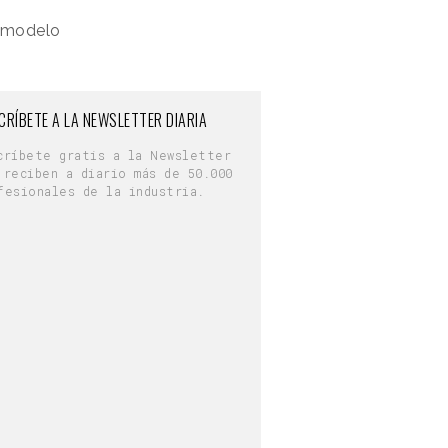
o modelo
CRÍBETE A LA NEWSLETTER DIARIA
críbete gratis a la Newsletter
 reciben a diario más de 50.000
fesionales de la industria.