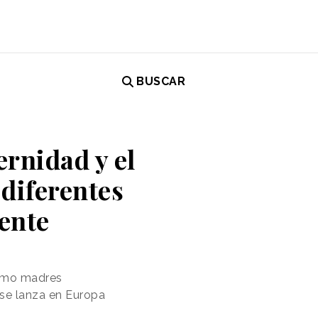
BUSCAR
rnidad y el
 diferentes
ente
como madres
se lanza en Europa