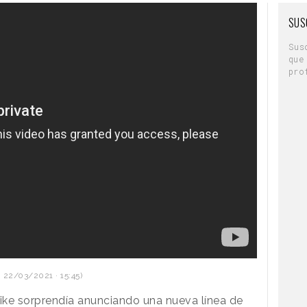
SUS
Sus
que
pro
 22/03/2021 · 15:45)
ike sorprendía anunciando una nueva
línea de