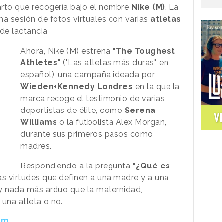
rto
que recogería bajo el nombre
Nike (M)
. La
na sesión de fotos virtuales con varias
atletas
de lactancia
Ahora, Nike (M) estrena
"The Toughest
Athletes"
("Las atletas más duras", en
español), una campaña ideada por
Wieden+Kennedy Londres
en la que la
marca recoge el testimonio de varias
deportistas de élite, como
Serena
V
Williams
o la futbolista Alex Morgan,
durante sus primeros pasos como
madres.
Respondiendo a la pregunta
"¿Qué es
las virtudes que definen a una madre y a una
ay nada más arduo que la maternidad,
una atleta o no.
om