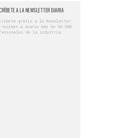
CRÍBETE A LA NEWSLETTER DIARIA
críbete gratis a la Newsletter
 reciben a diario más de 50.000
fesionales de la industria.