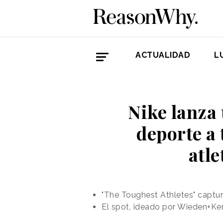
ACTUALIDAD
L
Nike lanza
deporte a 
atl
"The Toughest Athletes" captu
El spot, ideado por Wieden+Ke