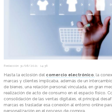
Redacción
31/08/2021 · 14:36
Hasta la eclosión del
comercio electrónico
,
la conex
marcas y clientes implicaba, además de un intercamb
de bienes, una relación personal vinculada, en gran med
realización de acto de consumo en el espacio físico. C
consolidación de las ventas digitales, el principal desaf
marcas es trasladar esa conexión al entorno online para
personalización en el proceso de compra.