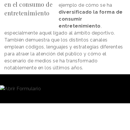
en el consumo de
ejemplo de cómo se ha
entretenimiento
diversificado la forma de
consumir
entretenimiento
,
especialmente aquel ligado al ámbito deportivo.
También demuestra que los distintos canales
emplean códigos, lenguajes y estrategias diferentes
para atraer la atención del público y cómo el
escenario de medios se ha transformado
notablemente en los últimos años.
En este sentido, la audiencia ya no se limita al dato
bruto que pueda ofrecer un medidor de audiencias
tradicional, sino que es necesario contextualizar las
cifras para reflexionar sobre la transformación del
panorama audiovisual.
Y aunque la televisión todavía se sitúa como primera
opción para el grueso de la audiencia, a la hora de
disfrutar de eventos en directo cada vez son más