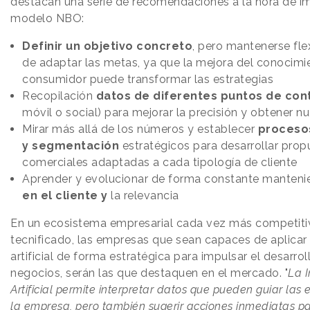
destacan una serie de recomendaciones a la hora de i
modelo NBO:
Definir un objetivo concreto
, pero mantenerse flex
de adaptar las metas, ya que la mejora del conocimi
consumidor puede transformar las estrategias
Recopilación
datos de diferentes puntos de con
móvil o social) para mejorar la precisión y obtener n
Mirar más allá de los números y establecer
procesos
y segmentación
estratégicos para desarrollar prop
comerciales adaptadas a cada tipología de cliente
Aprender y evolucionar de forma constante manteni
en el cliente y
la relevancia
En un ecosistema empresarial cada vez más competiti
tecnificado, las empresas que sean capaces de aplicar l
artificial de forma estratégica para impulsar el desarrol
negocios, serán las que destaquen en el mercado. "
La I
Artificial permite interpretar datos que pueden guiar las 
la empresa, pero también sugerir acciones inmediatas 