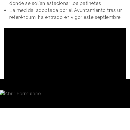
donde se solían estacionar los patinetes
La medida, adoptada por el Ayuntamiento tras un
referéndum, ha entrado en vigor este septiembre
Redacción
05/09/2023 · 09:18
El pasado 1 de septiembre entró en vigor
la
prohibición de circular para los patinetes
eléctricos de servicios público
en París. La