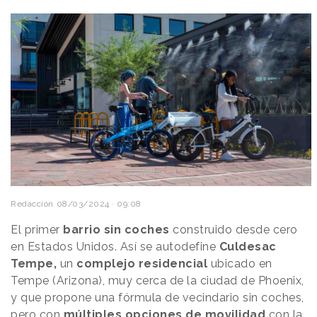
Redacción
08/03/2024 · 09:08
El primer
barrio sin coches
construido desde cero
en Estados Unidos. Así se autodefine
Culdesac
Tempe,
un
complejo residencial
ubicado en
Tempe (Arizona), muy cerca de la ciudad de Phoenix,
y que propone una fórmula de vecindario sin coches,
pero con
múltiples opciones de
movilidad
con la