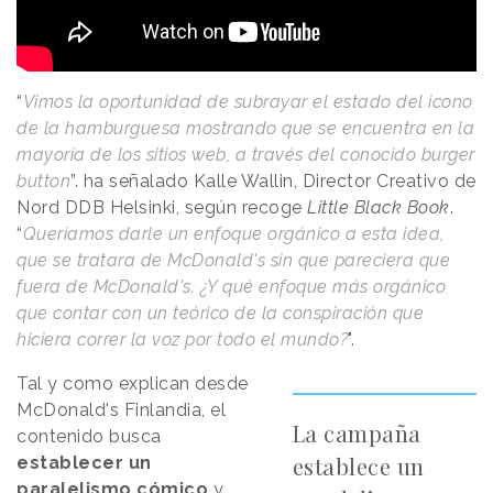
“
Vimos la oportunidad de subrayar el estado del icono
de la hamburguesa mostrando que se encuentra en la
mayoría de los sitios web, a través del conocido burger
button
”. ha señalado Kalle Wallin, Director Creativo de
Nord DDB Helsinki, según recoge
Little Black Book
.
“
Queríamos darle un enfoque orgánico a esta idea,
que se tratara de McDonald's sin que pareciera que
fuera de McDonald's. ¿Y qué enfoque más orgánico
que contar con un teórico de la conspiración que
hiciera correr la voz por todo el mundo?
".
Tal y como explican desde
McDonald's Finlandia, el
La campaña
contenido busca
establece un
establecer un
paralelismo cómico
y