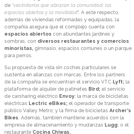
de
“vecindarios que abrazan la comunidad, los
espacios abiertos y la movilidad
”. A este respecto,
además de viviendas reformadas y equipadas, la
compañía asegura que el complejo cuenta con
espacios abiertos
con abundantes jardines y
sombras, con
diversos restaurantes y comercios
minoristas,
gimnasio, espacios comunes o un parque
para perros.
Su propuesta de vida sin coches particulares se
sustenta en alianzas con marcas. Entre los partners
de la compañía se encuentran el servicio VTC
Lyft;
la
plataforma de alquiler de patinetes
Bird;
el servicio
de carsharing eléctrico
Envoy
; la marca de bicicletas
eléctricas
Lectric eBikes;
el operador de transporte
público Valley Metro; y la firma de bicicletas
Archer's
Bikes
. Además, también mantiene acuerdos con la
empresa de almacenamiento y mudanzas
Lugg
; o el
restaurante
Cocina Chiwas.