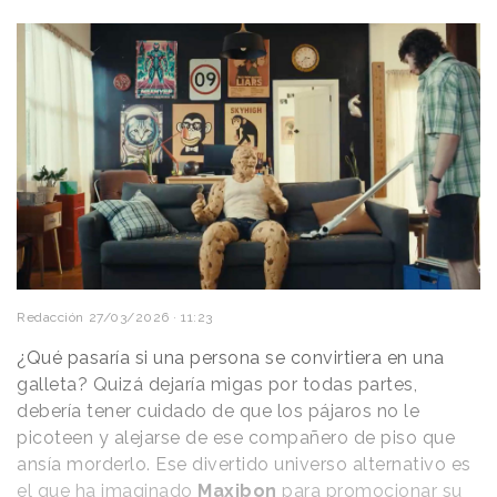
Redacción
27/03/2026 · 11:23
¿Qué pasaría si una persona se convirtiera en una
galleta? Quizá dejaría migas por todas partes,
debería tener cuidado de que los pájaros no le
picoteen y alejarse de ese compañero de piso que
ansía morderlo. Ese divertido universo alternativo es
el que ha imaginado
Maxibon
para promocionar su