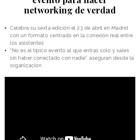
networking de verdad
Celebra su sexta edición el 23 de abril en Madrid
con un formato centrado en la conexión real entre
los asistentes
“No es el típico evento al que entras solo y sales
sin haber conectado con nadie”, aseguran desde la
organización
Las piezas ha sido dirigidas por Matt Devine a través
de la productora
Revolver,
y han contado con la
colaboración de
Sharp FX
en la creación un
traje
protésico
completo con el aspecto y la textura de
la galleta. Apostando por el humor surrealista, los
spots que integran la campaña normalizan la
transformación del protagonista, integrando la