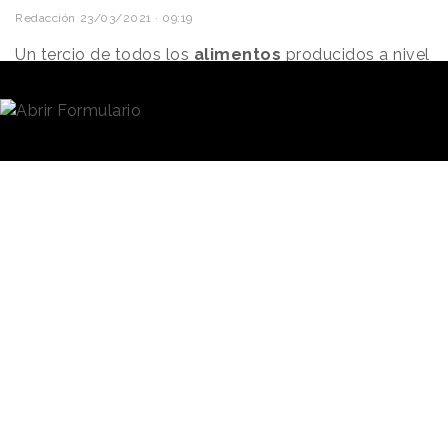
Redacción
23/03/2021 · 09:19
Un tercio de todos los
alimentos
producidos a nivel
mundial se pierden o se desperdician, según datos
de la Organización de las Naciones Unidas para la
Alimentación y la Agricultura (
FAO
). Lo que significa
que, a pesar de que 800 millones de personas sufren
malnutrición extrema,
desechamos
1.300 millones
de toneladas de alimentos cada año.
Aunque es cierto que el
desperdicio a menudo ocurre
"ScrapsBook"
durante la distribución, los
recoge recetas
consumidores
- sobre todo
en los países más
para utilizar las
desarrollados- tenemos gran
partes que
parte de culpa. Como
desechamos de
respuesta a este problema,
los alimentos
se están llevando a cabo