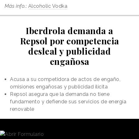
Más info
.:
Alcoholic Vodka
Iberdrola demanda a
Repsol por competencia
desleal y publicidad
engañosa
Acusa a su competidora de actos de engaño,
omisiones engañosas y publicidad ilícita
Repsol asegura que la demanda no tiene
fundamento y defiende sus servicios de energía
renovable