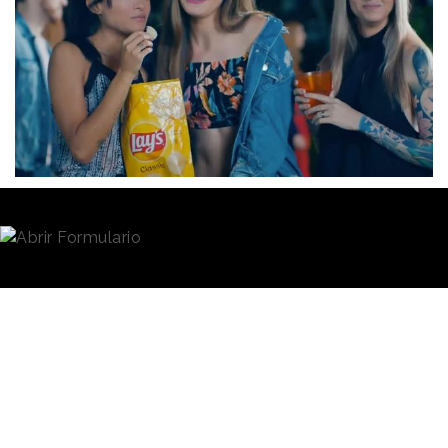
Redacción
09/09/2021 · 09:29
(Actualizado: 13/09/2021 · 09:15)
*Fe de errores: esta noticia se ha modificado porque
en ella se hacía referencia a la ubicación geográfica
como un elemento en el perfilado de segmentación
del product placement de BEN. Desde la compañía
aseguran que esa opción no está disponible en su
oferta de servicios, por lo que se ha eliminado esa
referencia en el artículo.
En una creciente fragmentación del ecosistema de
medios y formas de ocio y
entretenimiento