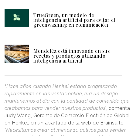
TrueGreen, un modelo de
inteligencia artificial para evitar el
greenwashing en comunicación
Mondelēz está innovando en sus
recetas y productos utilizando
inteligencia artificial
“
Hace años, cuando Henkel estaba progresando
rápidamente en las ventas online, era un desafío
mantenernos al día con la cantidad de contenido que
creábamos para vender nuestros productos
", comenta
Judy Wang, Gerente de Comercio Electrónico Global
en Henkel, en un apartado de la web de Brainsuite.
"
Necesitamos crear al menos 10 activos para vender