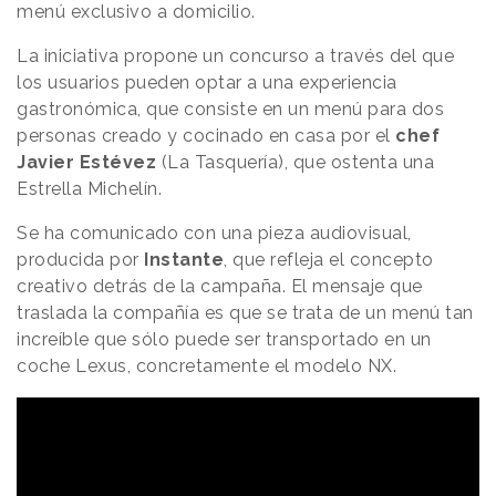
menú exclusivo a domicilio.
La iniciativa propone un concurso a través del que
los usuarios pueden optar a una experiencia
gastronómica, que consiste en un menú para dos
personas creado y cocinado en casa por el
chef
Javier Estévez
(La Tasquería), que ostenta una
Estrella Michelín.
Se ha comunicado con una pieza audiovisual,
producida por
Instante
, que refleja el concepto
creativo detrás de la campaña. El mensaje que
traslada la compañía es que se trata de un menú tan
increíble que sólo puede ser transportado en un
coche Lexus, concretamente el modelo NX.