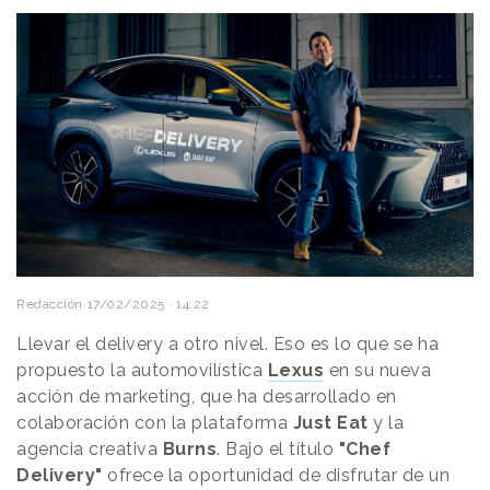
Redacción
17/02/2025 · 14:22
Llevar el delivery a otro nivel. Eso es lo que se ha
propuesto la automovilística
Lexus
en su nueva
acción de marketing, que ha desarrollado en
colaboración con la plataforma
Just Eat
y la
agencia creativa
Burns
. Bajo el título
"Chef
Delivery"
ofrece la oportunidad de disfrutar de un