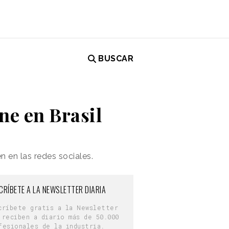
BUSCAR
ne en Brasil
en en
las redes sociales.
CRÍBETE A LA NEWSLETTER DIARIA
críbete gratis a la Newsletter
 reciben a diario más de 50.000
fesionales de la industria.