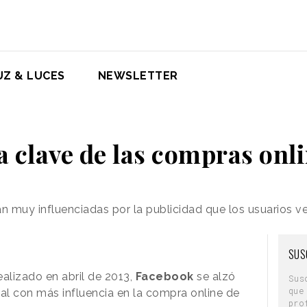
UZ & LUCES
NEWSLETTER
a clave de las compras onli
án muy influenciadas por la publicidad
que los usuarios v
SUS
ealizado en abril de 2013,
Facebook
se alzó
Sus
que
ial con más influencia en la compra online
de
pro