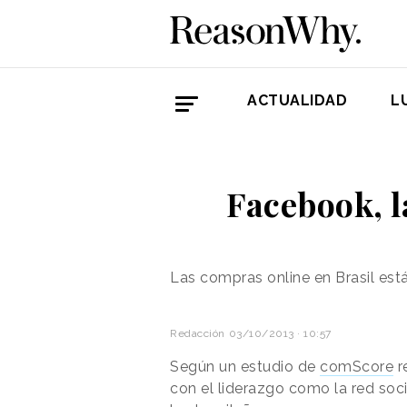
ACTUALIDAD
L
Facebook, l
Las compras online en Brasil est
Redacción
03/10/2013 · 10:57
Según un estudio de
comScore
r
con el liderazgo
como
la red soc