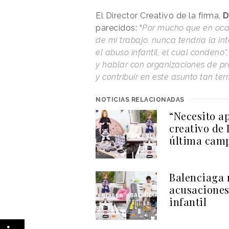
El Director Creativo de la firma,
D
parecidos: “
Por mucho que en oca
de mi trabajo, nunca tendría la i
el abuso infantil, el cual condeno”,
y hablar con organizaciones de pr
y contribuir en este asunto tan terr
NOTICIAS RELACIONADAS
“Necesito ap
creativo de 
última camp
Balenciaga 
acusaciones
infantil