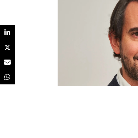
Redacción
20/02/2023 · 11:04
Grupo Calvo
ha dado a conocer
momento
Director de Marketing
p