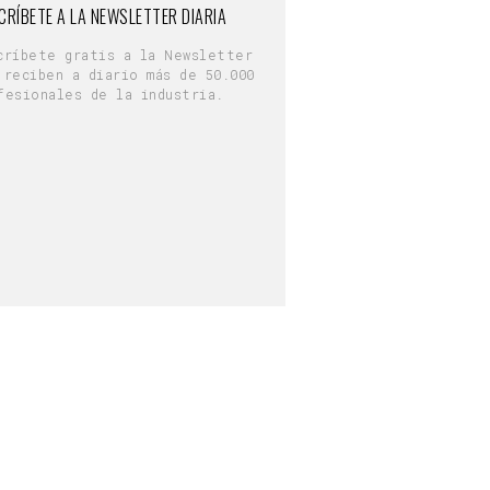
CRÍBETE A LA NEWSLETTER DIARIA
críbete gratis a la Newsletter
 reciben a diario más de 50.000
fesionales de la industria.