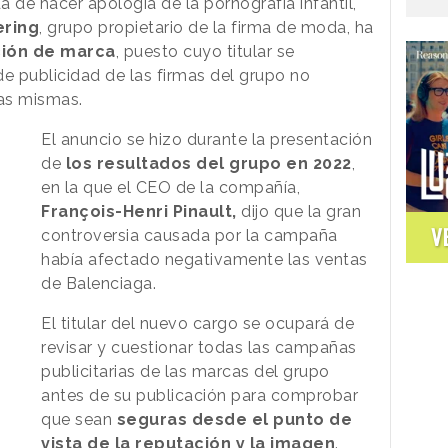
de hacer apología de la pornografía infantil,
ering
, grupo propietario de la firma de moda, ha
ción de marca
, puesto cuyo titular se
e publicidad de las firmas del grupo no
las mismas.
El anuncio se hizo durante la presentación
de
los resultados del grupo en 2022
,
en la que el CEO de la compañía,
François-Henri Pinault,
dijo que la gran
V
controversia causada por la campaña
había afectado negativamente las ventas
de Balenciaga.
El titular del nuevo cargo se ocupará de
revisar y cuestionar todas las campañas
publicitarias de las marcas del grupo
antes de su publicación para comprobar
que sean
seguras desde el punto de
vista de la reputación y la imagen
.