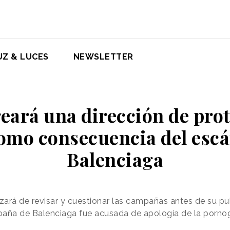
UZ & LUCES
NEWSLETTER
eará una dirección de pro
omo consecuencia del escá
Balenciaga
izará de revisar y cuestionar las campañas antes de su pu
ña de Balenciaga fue acusada de apología de la pornogra