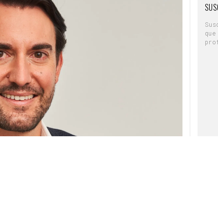
SUS
Sus
que
pro
 el nombramiento de
Jorge Alonso
, hasta el
ara Iberia en Bonduelle, como
Director de