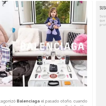
SUS
Sus
que
pro
tagonizó
Balenciaga
el pasado otoño, cuando