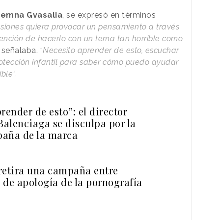
emna Gvasalia
, se expresó en términos
siones quiera provocar un pensamiento a través
ntención de hacerlo con un tema tan horrible como
señalaba. “
Necesito aprender de esto, escuchar
otección infantil para saber cómo puedo ayudar
ible”.
render de esto”: el director
Balenciaga se disculpa por la
aña de la marca
retira una campaña entre
 de apología de la pornografía