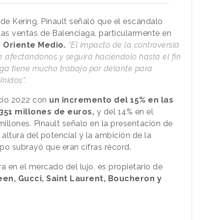
de Kering, Pinault señaló que el escándalo
las ventas de Balenciaga, particularmente en
 Oriente Medio.
“El impacto de la controversia
e afectándonos y seguirá haciéndolo hasta el fin
aga tiene mucho trabajo por delante para
nidos”.
icio 2022 con
un incremento del 15% en las
.351 millones de euros,
y del 14% en el
millones. Pinault señalo en la presentación de
 altura del potencial y la ambición de la
o subrayó que eran cifras récord.
 en el mercado del lujo, es propietario de
n, Gucci, Saint Laurent, Boucheron y