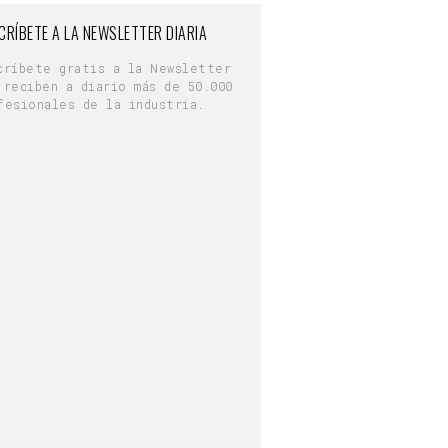
CRÍBETE A LA NEWSLETTER DIARIA
críbete gratis a la Newsletter
 reciben a diario más de 50.000
fesionales de la industria.