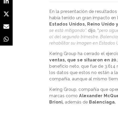
En la presentación de resultados 
había tenido un gran impacto en 
Estados Unidos, Reino Unido y
se está mitigando”,
dijo, “
pero sigu
al del segundo trimestre. Balenci
rehabilitar su imagen en Estados U
Kering Group ha cerrado el ejerc
ventas, que se situaron en 20
beneficio neto, que fue de 3.614 
los datos que estos no están a la
compañía, aunque al mismo tiemp
Kering Group, compañía que opera
marcas como
Alexander McQuee
Brioni,
además de
Balenciaga.