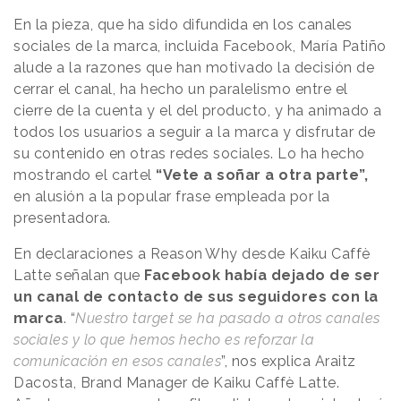
En la pieza, que ha sido difundida en los canales
sociales de la marca, incluida Facebook, María Patiño
alude a la razones que han motivado la decisión de
cerrar el canal, ha hecho un paralelismo entre el
cierre de la cuenta y el del producto, y ha animado a
todos los usuarios a seguir a la marca y disfrutar de
su contenido en otras redes sociales. Lo ha hecho
mostrando el cartel
“Vete a soñar a otra parte”,
en alusión a la popular frase empleada por la
presentadora.
En declaraciones a
Reason
.
Why
desde Kaiku Caffè
Latte señalan que
Facebook había dejado de ser
un canal de contacto de sus seguidores con la
marca
. “
Nuestro target se ha pasado a otros canales
sociales y lo que hemos hecho es reforzar la
comunicación en esos canales
”, nos explica Araitz
Dacosta, Brand Manager de Kaiku Caffè Latte.