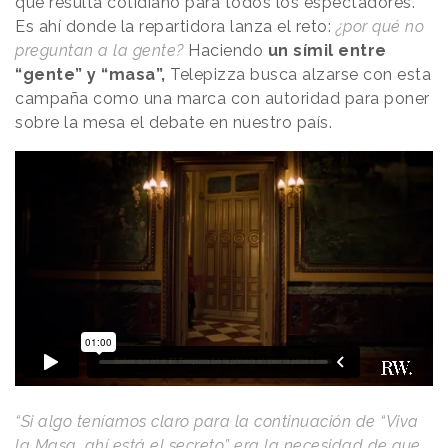
que resulta cotidiano para todos los espectadores.
Es ahí donde la repartidora lanza el reto:
¿por qué no
preguntan a la gente?
Haciendo
un símil entre
“gente” y “masa”,
Telepizza busca alzarse con esta
campaña como una marca con autoridad para poner
sobre la mesa el debate en nuestro país.
“Si algo teníamos claro para la continuación de “Viva
la Masa, ahí está el secreto” era la necesidad de que