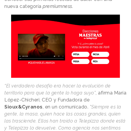
nueva categoría
premiumness.
“El verdadero desafío era hacer la evolución de
territorio para que la gente lo haga suyo"
, afirma María
López-Chicheri, CEO y Fundadora de
Sioux&Cyranos
, en un comunicado.
"Siempre es la
gente, la masa, quien hace las cosas grandes, quien
las trasciende. Ellos han traído a Telepizza donde está
y Telepizza lo devuelve. Como agencia nos sentimos