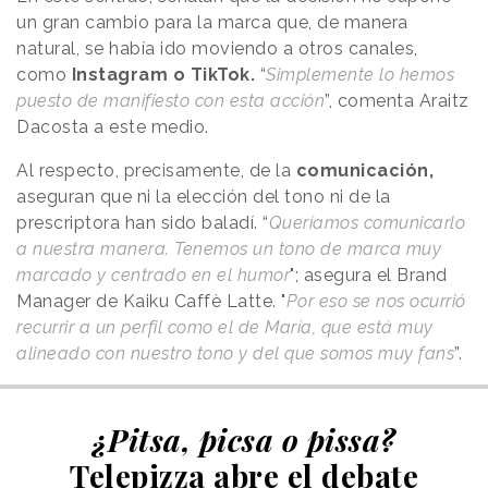
un gran cambio para la marca que, de manera
natural, se había ido moviendo a otros canales,
como
Instagram o TikTok.
“
Simplemente lo hemos
puesto de manifiesto con esta acción
”, comenta Araitz
Dacosta a este medio.
Al respecto, precisamente, de la
comunicación,
aseguran que ni la elección del tono ni de la
prescriptora han sido baladí. “
Queríamos comunicarlo
a nuestra manera. Tenemos un tono de marca muy
marcado y centrado en el humor
"; asegura el Brand
Manager de Kaiku Caffè Latte. "
Por eso se nos ocurrió
recurrir a un perfil como el de María, que está muy
alineado con nuestro tono y del que somos muy fans
”.
¿Pitsa, picsa o pissa?
Telepizza abre el debate