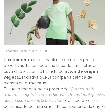
Redacción
20/04/2023 · 10:41
Lululemon
, marca canadiense de
ropa y prendas
deportivas, ha lanzado una linea de camisetas en
cuya elaboración se ha incluido
nylon de origen
vegetal
, iniciativa que la compañía califica de
pionera en el mercado.
El nuevo material se ha producido
“fermentando
azúcares vegetales en los bloques de material químico
que se usan para fabricar nylon”,
de acuerdo con un
comunicado de Lululemon. El componente de origen