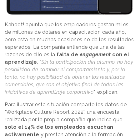
Kahoot! apunta que los empleadores gastan miles
de millones de dólares en capacitación cada año,
pero esta en muchas ocasiones no da los resultados
esperados. La compañía entiende que una de las
razones de ello es la
falta de
engagement
con el
aprendizaje
.
“Sin la participación del alumno, no hay
posibilidad de cambiar el comportamiento y, por lo
tanto, no hay posibilidad de obtener los resultados
comerciales, que son el objetivo final de todas las
iniciativas de aprendizaje corporativo
”, explican.
Para ilustrar esta situación comparte los datos de
"Workplace Culture Report 2022", una encuesta
realizada por la propia compañía que indica que
solo el 14% de los empleados escuchan
activamente
y prestan atención a la formación