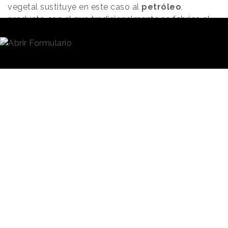
vegetal sustituye en este caso al
petróleo
,
producto con el que tradicionalmente se fabrica el
nylon.
Lululemon Atletica
,
compañía propietaria de la
El nylon se ha
marca Lululemon, ha
fabricado con
trabajado para el desarrollo
del producto con la empresa
plantas de
californiana Geniomatica,
azúcar en lugar
especializada en el
de con petróleo
desarrollo de nuevos
materiales de origen
sostenible y en la que
Lululemon tiene una participación desde 2021.
Esther Speck
, Vicepresidenta de impacto y negocio
sostenible de Lululemon, señala en un comunicado
que su compañía y Genomatica llevan casi dos años