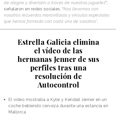
de alegría y diversión a través de nuestros juguetes
”;
señalaron en redes sociales. “
Nos llevamos con
nosotros recuerdos maravillosos y vínculos especiales
que hemos formado con cada uno de vosotros”
.
Estrella Galicia elimina
el vídeo de las
hermanas Jenner de sus
perfiles tras una
resolución de
Autocontrol
El vídeo mostraba a Kylie y Kendall Jenner en un
coche bebiendo cerveza durante una estancia en
Mallorca