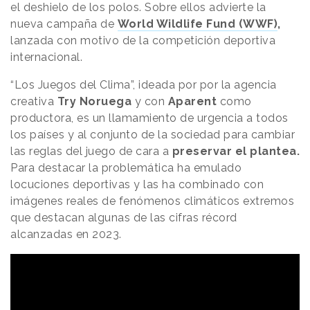
el deshielo de los polos. Sobre ellos advierte la
nueva campaña de
World Wildlife Fund (WWF)
,
lanzada con motivo de la competición deportiva
internacional.
“Los Juegos del Clima”, ideada por por la agencia
creativa
Try Noruega
y con
Aparent
como
productora, es un llamamiento de urgencia a todos
los países y al conjunto de la sociedad para cambiar
las reglas del juego de cara a
preservar el plantea.
Para destacar la problemática ha emulado
locuciones deportivas y las ha combinado con
imágenes reales de fenómenos climáticos extremos
que destacan algunas de las cifras récord
alcanzadas en 2023.