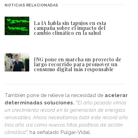
NOTICIAS RELACIONADAS
La IA habla sin tapujos en esta
campaña sobre el impacto del
cambio climático en la salud
ING pone en marcha un proyecto de
largo recorrido para promover un
consumo digital más responsable
También pone de relieve la necesidad de
acelerar
determinadas soluciones.
“
El año pasado vimos
un crecimiento récord en la generación de energías
renovables. Ahora necesitamos batir este récord año
tras año, así como nuevos hitos positivos de acción
climática
”, ha señalado Pulgar-Vidal.