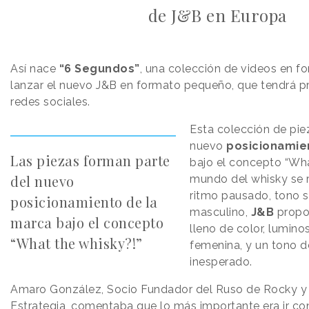
de J&B en Europa
Así nace
“6 Segundos”
, una colección de videos en f
lanzar el nuevo J&B en formato pequeño, que tendrá pre
redes sociales.
Esta colección de pie
nuevo
posicionamie
Las piezas forman parte
bajo el concepto “What
del nuevo
mundo del whisky se 
ritmo pausado, tono s
posicionamiento de la
masculino,
J&B
propo
marca bajo el concepto
lleno de color, lumin
“What the whisky?!”
femenina, y un tono 
inesperado.
Amaro González, Socio Fundador del Ruso de Rocky y
Estrategia, comentaba que lo más importante era ir c