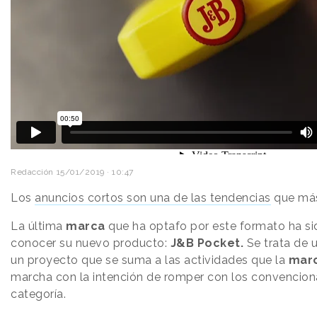
Redacción
15/01/2019 · 10:47
Los
anuncios cortos son una de las tendencias
que más
La última
marca
que ha optafo por este formato ha si
conocer su nuevo producto:
J&B Pocket.
Se trata de 
un proyecto que se suma a las actividades que la
mar
marcha con la intención de romper con los convencion
categoría.