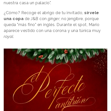
nuestra casa un palacio".
¿Cómo? Recoge el abrigo de tu invitado,
sírvele
una copa
de J&B con
ginger
, no jengibre, porque
queda "más fino" en inglés. Durante el spot, Mario
aparece vestido con una corona y una túnica muy
royal.