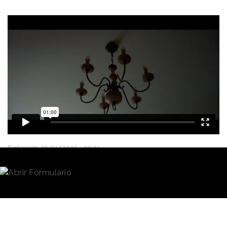
Redacción
20/11/2020 · 09:24
BBK
rompe con la línea de las campañas en
pandemia- que muestran melancólicos
reencuentros, nos dicen que "todo saldrá bien" y que
"saldremos de esta"- y lanza una acción llamada
"Hagamos que cuente"
en la que, a pesar de que el
PIB baje, la deuda y el paro aumenten, hay