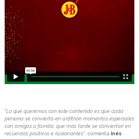
"
Lo que queremos con este contenido es que cada
persona se convierta en anfitrión momentos especiales
con amigos o familia, que más tarde se conviertan en
recuerdos positivos e ilusionantes"
,
comenta
Inés