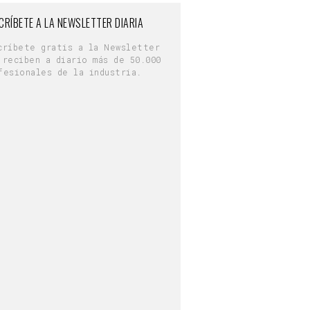
CRÍBETE A LA NEWSLETTER DIARIA
críbete gratis a la Newsletter
 reciben a diario más de 50.000
fesionales de la industria.