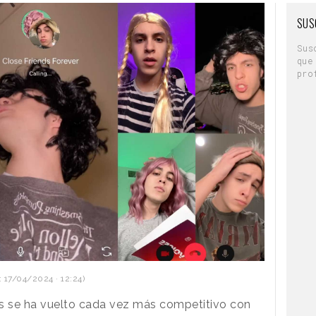
SUS
Sus
que
pro
 17/04/2024 · 12:24)
es se ha vuelto cada vez más competitivo con