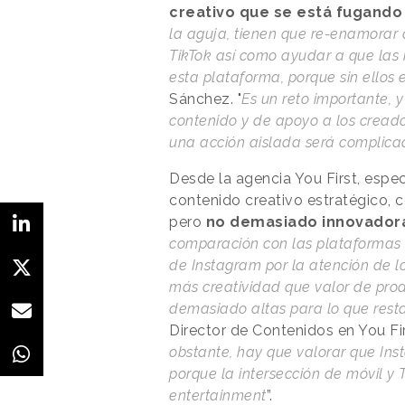
creativo que se está fugando 
la aguja, tienen que re-enamorar 
TikTok así como ayudar a que las
esta plataforma, porque sin ellos
Sánchez. "
Es un reto importante, 
contenido y de apoyo a los cread
una acción aislada será complica
Desde la agencia You First, espec
contenido creativo estratégico, c
pero
no demasiado innovador
comparación con las plataformas 
de Instagram por la atención de l
más creatividad que valor de pro
demasiado altas para lo que rest
Director de Contenidos en You Fi
obstante, hay que valorar que Ins
porque la intersección de móvil y
entertainment
”.