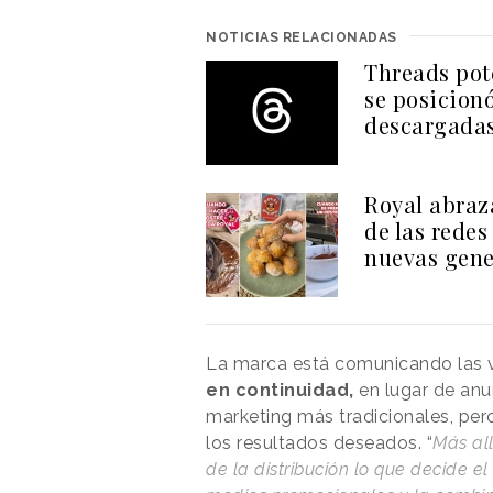
NOTICIAS RELACIONADAS
Threads pot
se posicionó
descargada
Royal abraza
de las redes
nuevas gene
La marca está comunicando las vi
en continuidad,
en lugar de anun
marketing más tradicionales, pero
los resultados deseados. “
Más all
de la distribución lo que decide el