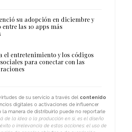
enció su adopción en diciembre y
 entre las 10 apps más
s
 el entretenimiento y los códigos
 sociales para conectar con las
raciones
rtudes de su servicio a través del
contenido
cios digitales o activaciones de influencer
 la manera de distribuirlo puede no reportarle
á de la idea o la producción en sí, es el diseño
 éxito o irrelevancia de estas acciones: el uso de