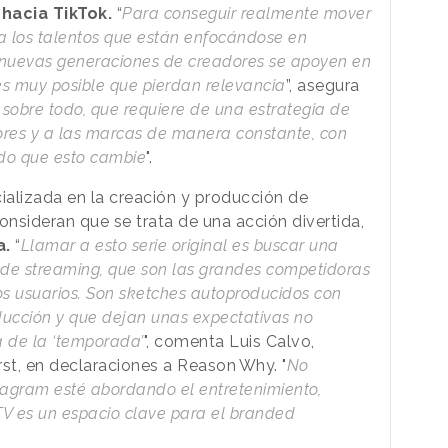
hacia TikTok.
“
Para conseguir realmente mover
a los talentos que están enfocándose en
 nuevas generaciones de creadores se apoyen en
 es muy posible que pierdan relevancia
”, asegura
y sobre todo, que requiere de una estrategia de
ores y a las marcas de manera constante, con
do que esto cambie
".
ializada en la creación y producción de
onsideran que se trata de una acción divertida,
a.
“
Llamar a esto serie original es buscar una
de streaming, que son las grandes competidoras
os usuarios. Son sketches autoproducidos con
ducción y que dejan unas expectativas no
a de la ‘temporada’
", comenta Luis Calvo,
rst, en declaraciones a
Reason
.
Why
. "
No
tagram esté abordando el entretenimiento,
 TV es un espacio clave para el branded