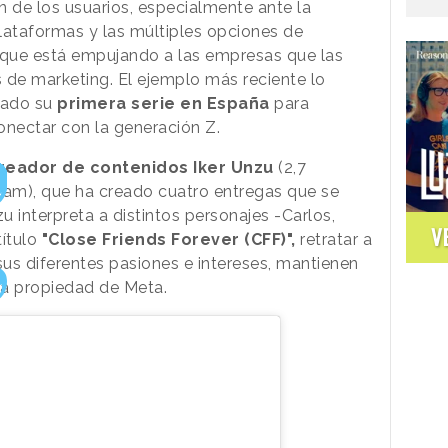
ón de los usuarios, especialmente ante la
ataformas y las múltiples opciones de
n que está empujando a las empresas que las
s de marketing. El ejemplo más reciente lo
zado su
primera serie en España
para
onectar con la generación Z.
reador de contenidos Iker Unzu
(2,7
ram), que ha creado cuatro entregas que se
u interpreta a distintos personajes -Carlos,
V
ítulo
"Close Friends Forever (CFF)",
retratar a
us diferentes pasiones e intereses, mantienen
rma propiedad de Meta.