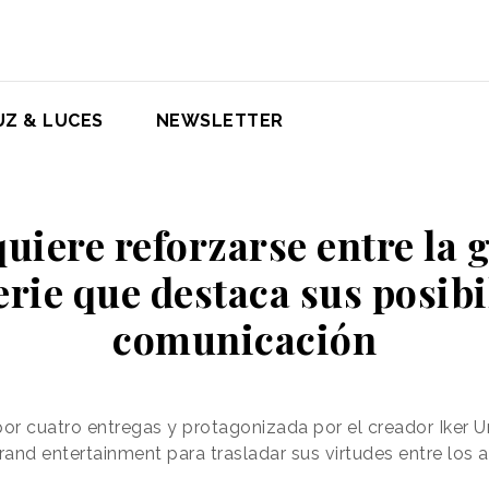
UZ & LUCES
NEWSLETTER
uiere reforzarse entre la 
erie que destaca sus posibi
comunicación
or cuatro entregas y protagonizada por el creador Iker 
and entertainment para trasladar sus virtudes entre los 