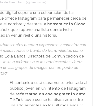
da de Iker Unzu (@iker.unzu)
do digital supone una celebración de las
ue ofrece Instagram para permanecer cerca de
a el nombre y destaca la
herramienta Close
ñol), que supone una lista donde incluir
edan ver un reel o una historia.
 adolescentes pueden expresarse y conectar con
vínculos reales a través de herramientas como
do Lola Baños, Directora de Comunicación de
er Unzu, queríamos que los adolescentes vieran
n en sus grupos de amigos, con un punto de
stad
”.
El contenido está claramente orientada al
público joven en un intento de Instagram
de
reforzarse en ese segmento ante
TikTok
, cuyo uso se ha disparado entre
los adolescentes en los últimos años, y