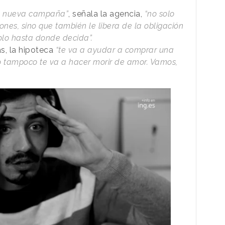
ta nueva campaña”
, señala la agencia,
“no solo
ones, sino que también le libera de la obligación
olo hasta donde decida”.
s, la hipoteca
“te va a ayudar a comprar una
ero tampoco te va a hacer morir de amor. Vamos,