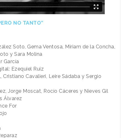
 PERO NO TANTO”
zález Soto, Gema Ventosa, Miriam de la Concha,
oto y Sara Molina
r García
ital: Ezequiel Ruiz
 Cristiano Cavalieri, Leire Sádaba y Sergio
ez, Jorge Moscat, Rocío Cáceres y Nieves Gil
os Álvarez
nce For
ojo
a
 Reparaz