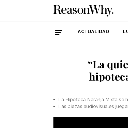
ACTUALIDAD
L
“La quie
hipotec
La Hipoteca Naranja Mixta se
Las piezas audiovisuales juega