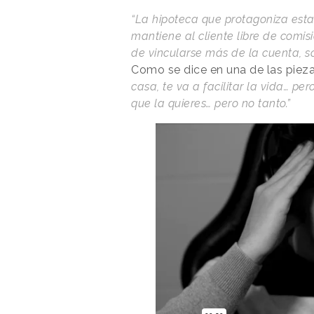
“La hipoteca que protagoniza es
mantiene al cliente libre de comisi
de vincularse más de la cuenta, s
Como se dice en una de las pieza
casa, te va a facilitar la vida… p
que la quieres… pero no tanto.”