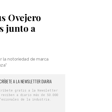
ús Ovejero
s junto a
r la notoriedad de marca
nza”
CRÍBETE A LA NEWSLETTER DIARIA
críbete gratis a la Newsletter
 reciben a diario más de 50.000
fesionales de la industria.