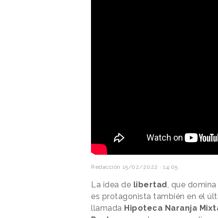
Redacción
15/02/2022 · 14:05
La idea de
libertad
, que domina
es protagonista también en el úl
llamada
Hipoteca Naranja Mixt