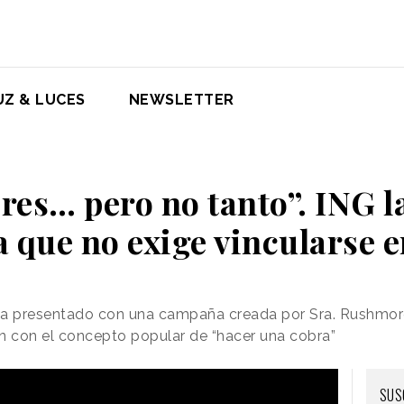
UZ & LUCES
NEWSLETTER
res… pero no tanto”. ING 
a que no exige vincularse e
 ha presentado con una campaña creada por Sra. Rushmo
n con el concepto popular de “hacer una cobra”
SUS