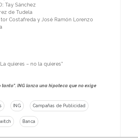
D: Tay Sánchez
rez de Tudela
stor Costafreda y José Ramón Lorenzo
a
”
“La quieres – no la quieres”
o tanto”. ING lanza una hipoteca que no exige
s
ING
Campañas de Publicidad
witch
Banca