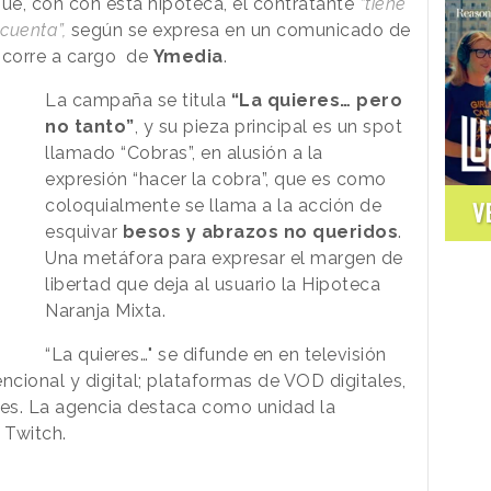
que, con con esta hipoteca, el contratante
“tiene
 cuenta”,
según se expresa en un comunicado de
s corre a cargo de
Ymedia
.
La campaña se titula
“La quieres… pero
no tanto”
, y su pieza principal es un spot
llamado “Cobras”, en alusión a la
expresión “hacer la cobra”, que es como
coloquialmente se llama a la acción de
V
esquivar
besos y abrazos no queridos
.
Una metáfora para expresar el margen de
libertad que deja al usuario la Hipoteca
Naranja Mixta.
“La quieres…" se difunde en en televisión
ncional y digital; plataformas de VOD digitales,
ales. La agencia destaca como unidad la
e Twitch.