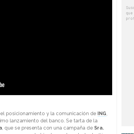
Sus
que
pro
 el posicionamiento y la comunicación de
ING
,
timo lanzamiento del banco. Se tarta de la
a
, que se presenta con una campaña de
Sra.