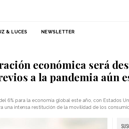
UZ & LUCES
NEWSLETTER
ración económica será desi
revios a la pandemia aún e
 del 6% para la economía global este año, con Estados Un
a una intensa restitución de la movilidad de los consum
SUS