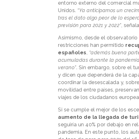
entorno externo del comercial mun
Unidos.
“Ya anticipamos un crecim
tras el dato algo peor de lo espe
previsión para 2021 y 2022”
, señal
Asimismo, desde el observatorio 
restricciones han permitido
recu
españoles
,
“además buena parte
acumuladas durante la pandemia y
verano”
. Sin embargo, sobre el t
y dicen que dependerá de la cap
coordinar la desescalada y, sobr
movilidad entre países, preservand
viajes de los ciudadanos europe
Si se cumple el mejor de los es
aumento de la llegada de turi
seguiría un 40% por debajo en rela
pandemia. En este punto, los aut