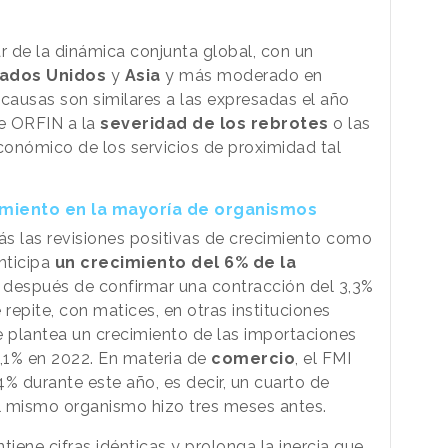
r de la dinámica conjunta global, con un
ados Unidos
y
Asia
y más moderado en
s causas son similares a las expresadas el año
de ORFIN a la
severidad de los rebrotes
o las
económico de los servicios de proximidad tal
cimiento en la mayoría de organismos
s las revisiones positivas de crecimiento como
anticipa
un crecimiento del 6% de la
 después de confirmar una contracción del 3,3%
 repite, con matices, en otras instituciones
e plantea un crecimiento de las importaciones
6,1% en 2022. En materia de
comercio
, el FMI
% durante este año, es decir, un cuarto de
l mismo organismo hizo tres meses antes.
tiene cifras idénticas y prolonga la inercia que