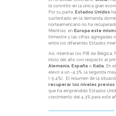
le convirtió en la única gran eco
Por su parte,
Estados Unidos
ha
sustentado en la demanda domés
norteamericano no ha recuperado
Mientras, en
Europa este mismo
trimestre y las cifras agregadas n
entre los diferentes Estados mie
Así, mientras los PIB de Bélgica, 
inicio del año con respecto al pr
Alemania
,
España
o
Italia
. En e
elevó a un -4,3%, la segunda ma
(-5,4%). El resumen de la situaci
recuperar los niveles previos
que ha emprendido Estados Unido
crecimiento del 4,3% para este a