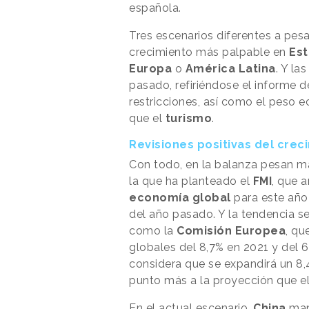
española.
Tres escenarios diferentes a pesa
crecimiento más palpable en
Est
Europa
o
América Latina
. Y la
pasado, refiriéndose el informe 
restricciones, así como el peso 
que el
turismo
.
Revisiones positivas del cre
Con todo, en la balanza pesan má
la que ha planteado el
FMI
, que 
economía global
para este año
del año pasado. Y la tendencia se
como la
Comisión Europea
, qu
globales del 8,7% en 2021 y del 
considera que se expandirá un 8,4
punto más a la proyección que e
En el actual escenario,
China
man