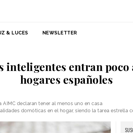
UZ & LUCES
NEWSLETTER
s inteligentes entran poco 
hogares españoles
la AIMC declaran tener al menos uno en casa
nalidades domóticas en el hogar, siendo la tarea estrella c
SUS