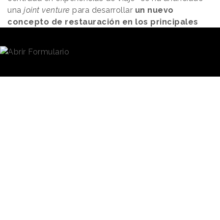
una
joint venture
para desarrollar
un nuevo
concepto de restauración en los principales
aeropuertos españoles
. Bajo el concepto de
Hungry Club
, el proyecto forma parte de la
estrategia comercial de Avolta en España tras la
adjudicación de lotes del concurso aeroportuario en
2023, consolidando su posición como socio
comercial clave de Aena.
La
joint venture
, creada a
través del
Grupo UniverXO
,
El objetivo es
que representa a todos los
estar presente a
establecimientos de
restauración de Dabiz
través de nueve
Muñoz, ha tenido su
espacios de
pistoletazo de salida con la
restauración en
apertura del primer concepto
los aeropuertos
Hungry Club en la Terminal
T4 Satélite del Aeropuerto