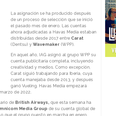
La asignación se ha producido después
de un proceso de selección que se inició
el pasado mes de enero. Las cuentas
ahora adjudicadas a Havas Media estaban
distribuidas desde 2017 entre
Carat
(Dentsu) y
Wavemaker
(WPP).
V
En aquel año, IAG asignó al grupo WPP su
cuenta publicitaria completa, incluyendo
creatividad y medios. Como excepción,
Carat siguió trabajando para Iberia, cuya
cuenta manejaba desde 2013, y después
ganó Vueling. Havas Media empezará
n marzo de 2022.
tario de
British Airways,
que esta semana ha
mnicom Media Group
de su cuenta global de
so que el grupo puesto en marcha en enero.