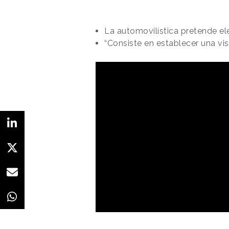
La automovilística pretende e
“Consiste en establecer una vis