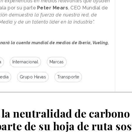
an experiencias en medios relevantes que ayuden
la por su parte
Peter Mears
, CEO Mundial de
ión demuestra la fuerza de nuestra red, de
dia y de un talento líder en la industria".
nará la cuenta mundial de medios de Iberia, Vueling,
a
Internacional
Marcas
edia
Grupo Havas
Transporte
 la neutralidad de carbono
arte de su hoja de ruta sos