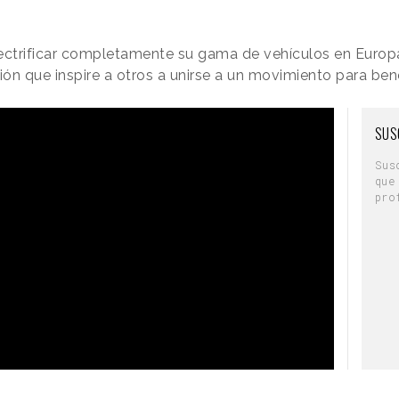
lectrificar completamente su gama de vehículos en Europ
ión que inspire a otros a unirse a un movimiento para ben
SUS
Sus
que
pro