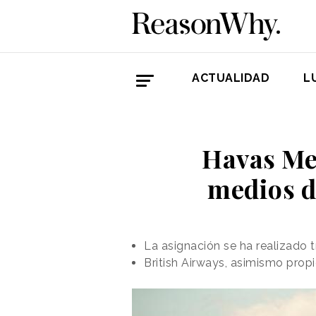
ACTUALIDAD
L
Havas Med
medios d
La asignación se ha realizado 
British Airways, asimismo pro