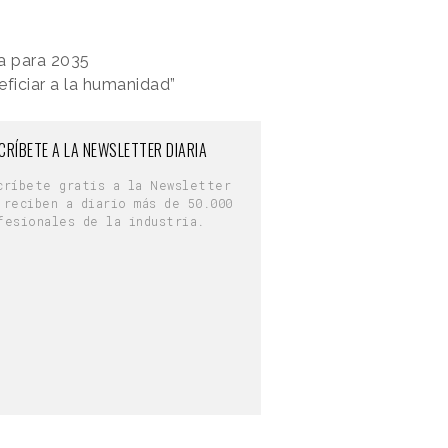
a para 2035
eficiar a la humanidad”
CRÍBETE A LA NEWSLETTER DIARIA
críbete gratis a la Newsletter
 reciben a diario más de 50.000
fesionales de la industria.