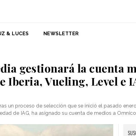
UZ & LUCES
NEWSLETTER
ia gestionará la cuenta 
e Iberia, Vueling, Level e 
tras un proceso de selección que se inició el pasado ener
piedad de IAG, ha asignado su cuenta de medios a Omnic
SUS