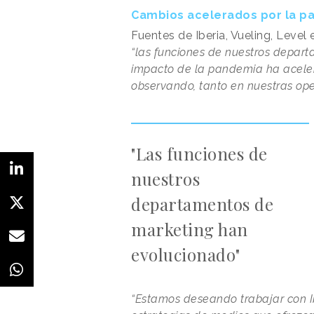
Cambios acelerados por la p
Fuentes de Iberia, Vueling, Level
“las funciones de nuestros depar
impacto de la pandemia ha acel
observando, tanto en nuestras ope
"Las funciones de
nuestros
departamentos de
marketing han
evolucionado"
“Estamos deseando trabajar con Ib