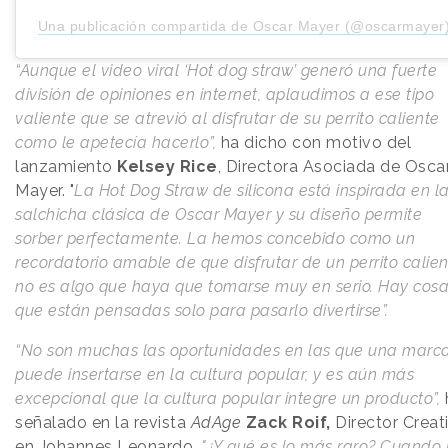
Una publicación compartida de Oscar Mayer (@oscarmayer
“Aunque el video viral ‘Hot dog straw’ generó una fuerte
división de opiniones en internet, aplaudimos a ese tipo
valiente que se atrevió al disfrutar de su perrito caliente
como le apetecía hacerlo”,
ha dicho con motivo del
lanzamiento
Kelsey Rice
, Directora Asociada de Osca
Mayer. "
La Hot Dog Straw de silicona está inspirada en l
salchicha clásica de Oscar Mayer y su diseño permite
sorber perfectamente. La hemos concebido como un
recordatorio amable de que disfrutar de un perrito calie
no es algo que haya que tomarse muy en serio. Hay cos
que están pensadas solo para pasarlo divertirse”.
“No son muchas las oportunidades en las que una marc
puede insertarse en la cultura popular, y es aún más
excepcional que la cultura popular integre un producto”,
señalado en la revista
AdAge
Zack Roif,
Director Creat
en Johannes Leonardo.
"¿Y qué es lo más raro? Cuando 