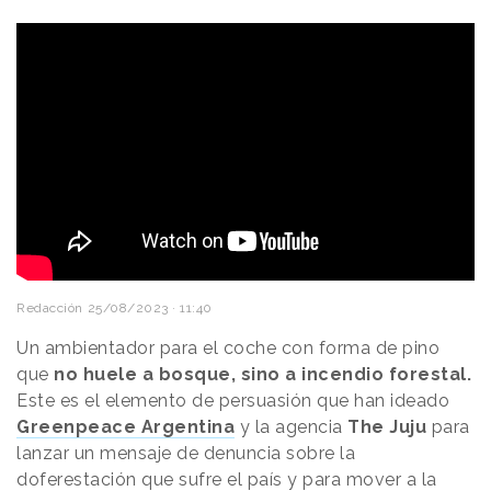
Redacción
25/08/2023 · 11:40
Un ambientador para el coche con forma de pino
que
no huele a bosque, sino a incendio forestal.
Este es el elemento de persuasión que han ideado
Greenpeace Argentina
y la agencia
The Juju
para
lanzar un mensaje de denuncia sobre la
doferestación que sufre el país y para mover a la