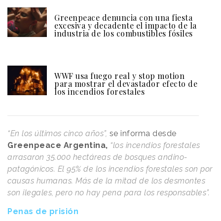
Greenpeace denuncia con una fiesta
excesiva y decadente el impacto de la
industria de los combustibles fósiles
WWF usa fuego real y stop motion
para mostrar el devastador efecto de
los incendios forestales
“En los últimos cinco años”,
se informa desde
Greenpeace Argentina,
“los incendios forestales
arrasaron 35.000 hectáreas de bosques andino-
patagónicos. El 95% de los incendios forestales son por
causas humanas. Más de la mitad de los desmontes
son ilegales, pero no hay pena para los responsables”.
Penas de prisión