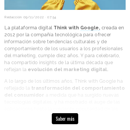
colaboración con el animador Jua Braga. Cuenta con
música de Ted Regklis y gradación de color de Tom
Redacción
09/11/2022 · 07:54
Mangham en Black Kite Studios.
La plataforma digital
Think with
Google,
creada en
“
Los incendios no son solo un problema climático
2012 por la compañía tecnológica para ofrecer
crítico, también son un problema económico y de
información sobre tendencias culturales y de
subsistencia. Los incendios que arden en muchas
comportamiento de los usuarios a los profesionales
partes del mundo son más grandes, más intensos y
del marketing, cumple diez años. Y para celebrarlo,
duran más de lo que solían. Esto no puede continuar
”;
ha compartido insights de la última década que
ha comentado Huma Khan, Directora de
reflejan la
evolución del marketing digital.
Comunicaciones y Bosques de WWF International.
A lo largo de los últimos años, Think with Google ha
“Un planeta inflamable” supone la segunda
reflejado la
transformación del comportamiento
colaboración de WWF con la productora. El año
del consumidor
a medida que ha surgido nuevas
pasado lanzaron
"No podemos negociar el punto
tecnologías digitales, y ha mostrado el auge de las
de fusión del hielo",
que trataba sobre los efectos
aplicaciones hasta la creciente popularidad de las
devastadores del cambio climático en el Ártico. Se
búsquedas por voz, según explica en la publicación
Saber más
estrenó en el contexto de la conferencia sobre
Natalie Zmuda, Global Editor-in-Chief del espacio.
cambio climático de la ONU de 2021 en Glasgow y
Muestra de ello es que muchos lectores estén