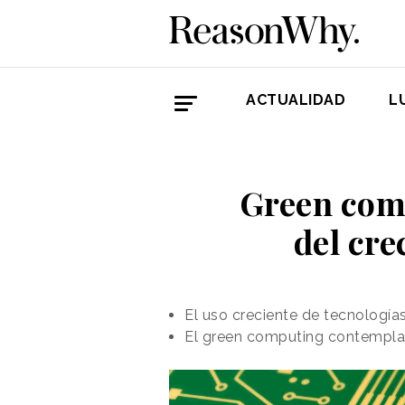
ACTUALIDAD
L
Green comp
del cre
El uso creciente de tecnologí
El green computing contempla m