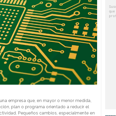
Sus
que
pro
alguna empresa que, en mayor o menor medida,
ión, plan o programa orientado a reducir el
ctividad. Pequeños cambios, especialmente en