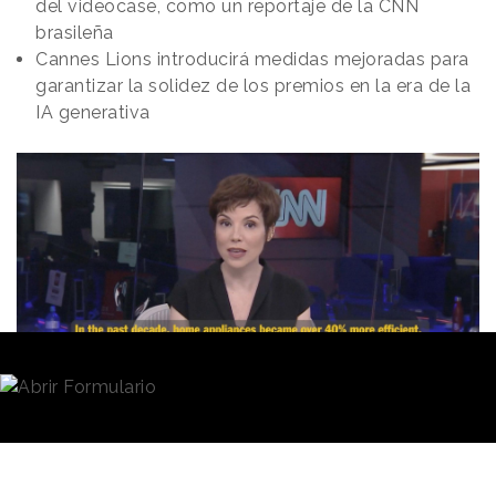
del videocase, como un reportaje de la CNN
brasileña
Cannes Lions introducirá medidas mejoradas para
garantizar la solidez de los premios en la era de la
IA generativa
Redacción
28/06/2025 · 09:47
(Actualizado: 30/06/2025 · 16:27)
Cannes Lions
ha confirmado que, tras consultar con