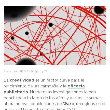
Redacción
28/10/2025 · 13:17
La
creatividad
es un factor clave para el
rendimiento de las campaña y la
eficacia
publicitaria
. Numerosas investigaciones lo han
concluido a lo largo de los años y a ellas se suman
ahora nuevas conclusiones de
Warc
, recogidas en el
análisis “The health of creativity 2025”.